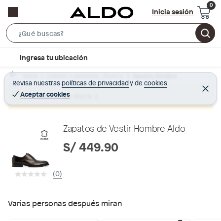
Inicia sesión
S
e
l
Ingresa tu ubicación
a
o
r
Home
Calzado y zapatillas - Zapatos
Zapatos Hombre
c
Revisa nuestras
políticas de privacidad
y
de
cookies
c
C
a
e
Aceptar cookies
Producto sin stock :(
h
r
t
r
B
a
i
r
a
o
Zapatos de Vestir Hombre Aldo
r
n
S/ 449.90
-
i
(0)
c
o
n
Varias personas después miran