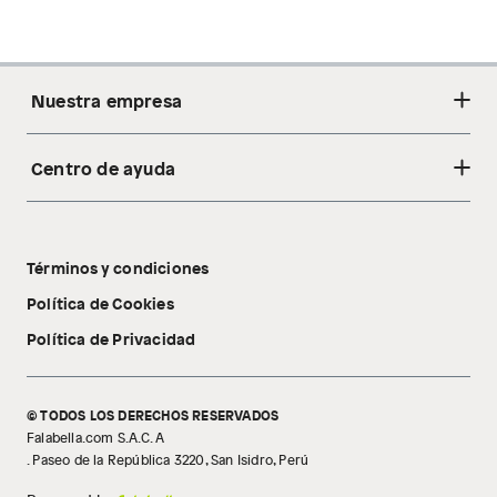
Nuestra empresa
Centro de ayuda
Acerca de nosotros
Sostenibilidad
Cambios y devoluciones
Tiendas
Términos y condiciones
Libro de reclamaciones
Tecnología Pillow Walk
Política de Cookies
Política de Privacidad
© TODOS LOS DERECHOS RESERVADOS
Falabella.com S.A.C. A
. Paseo de la República 3220, San Isidro, Perú