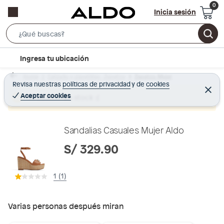
Inicia sesión
S
e
l
Ingresa tu ubicación
a
o
r
Home
Calzado y zapatillas - Zapatos
Zapatos Mujer
c
Revisa nuestras
políticas de privacidad
y
de
cookies
c
C
a
e
Aceptar cookies
Producto sin stock :(
h
r
t
r
B
a
i
r
a
o
Sandalias Casuales Mujer Aldo
r
n
S/ 329.90
-
i
1 (1)
c
o
n
Varias personas después miran