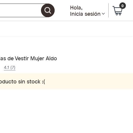
0
Hola
,
Inicia sesión
as de Vestir Mujer Aldo
4.1 (7)
oducto sin stock :(