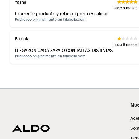
Yasna
Alimentos, bebidas, fórmulas y leches para bebés.
hace 8 meses
Productos hechos a medida.
Excelente producto y relacion precio y calidad
Publicado originalmente en
Pinturas de color a pedido.
falabella.com
Plantas.
Productos que hayan sido previamente instalados.
Fabiola
Baterías de auto.
hace 6 meses
LLEGARON CADA ZAPATO CON TALLAS DISTINTAS
Motocicletas y bicicletas motorizadas.
Publicado originalmente en
falabella.com
Licores y cigarros electrónicos.
Nue
Ace
Sost
Tien