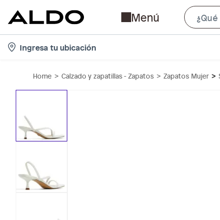
Menú
l
Ingresa tu ubicación
o
c
Home
Calzado y zapatillas - Zapatos
Zapatos Mujer
a
t
i
o
n
-
i
c
o
n