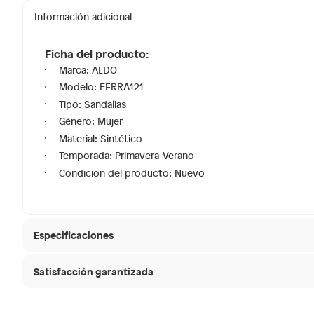
Información adicional
Ficha del producto:
Marca: ALDO
Modelo: FERRA121
Tipo: Sandalias
Género: Mujer
Material: Sintético
Temporada: Primavera-Verano
Condicion del producto: Nuevo
Especificaciones
Satisfacción garantizada
Condicion del producto
Nuevo
30 días desde que
La mayoría de los productos tienen