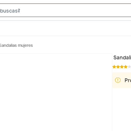
S
e
a
r
c
Sandalias mujeres
h
B
Sandali
a
r
Pr