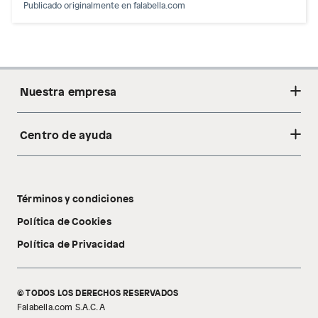
Publicado originalmente en
falabella.com
Nuestra empresa
Centro de ayuda
Acerca de nosotros
Sostenibilidad
Cambios y devoluciones
Tiendas
Términos y condiciones
Libro de reclamaciones
Tecnología Pillow Walk
Política de Cookies
Política de Privacidad
© TODOS LOS DERECHOS RESERVADOS
Falabella.com S.A.C. A