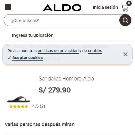
Inicia sesión
S
e
l
Ingresa tu ubicación
a
o
r
Home
Calzado y zapatillas - Zapatos
Zapatos Hombre
c
Revisa nuestras
políticas de privacidad
y
de
cookies
c
C
a
e
Aceptar cookies
Producto sin stock :(
h
r
t
r
B
a
i
r
a
o
Sandalias Hombre Aldo
r
n
S/ 279.90
-
i
4.5 (2)
c
o
n
Varias personas después miran