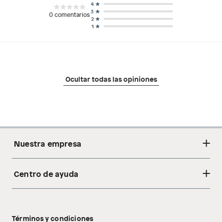
4
3
0
comentarios
2
1
Ocultar todas las opiniones
Nuestra empresa
Centro de ayuda
Acerca de nosotros
Sostenibilidad
Cambios y devoluciones
Tiendas
Términos y condiciones