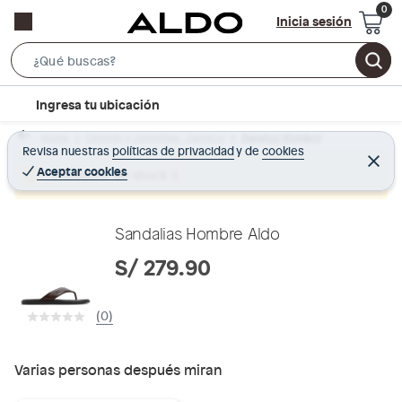
Inicia sesión
S
e
l
Ingresa tu ubicación
a
o
r
Home
Calzado y zapatillas - Zapatos
Zapatos Hombre
c
Revisa nuestras
políticas de privacidad
y
de
cookies
c
C
a
e
Aceptar cookies
Producto sin stock :(
h
r
t
r
B
a
i
r
a
o
Sandalias Hombre Aldo
r
n
S/ 279.90
-
i
(0)
c
o
n
Varias personas después miran