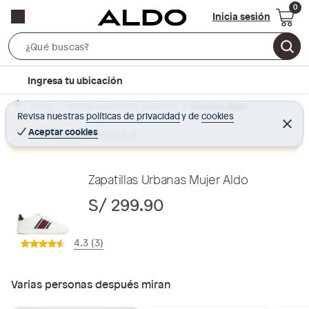
Inicia sesión
S
e
l
Ingresa tu ubicación
a
o
r
Home
Calzado y zapatillas - Zapatillas
Zapatillas Mujer
c
Revisa nuestras
políticas de privacidad
y
de
cookies
c
C
a
e
Aceptar cookies
Producto sin stock :(
h
r
t
r
B
a
i
r
a
o
Zapatillas Urbanas Mujer Aldo
r
n
S/ 299.90
-
i
4.3 (3)
c
o
n
Varias personas después miran