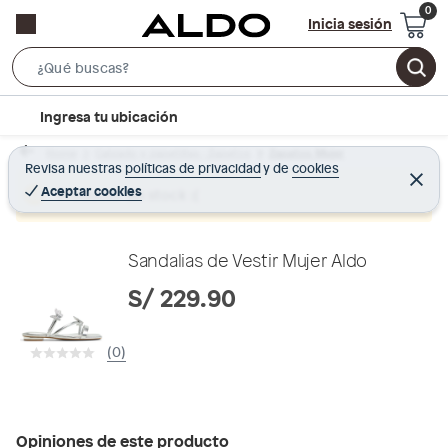
Inicia sesión
S
e
l
Ingresa tu ubicación
a
o
r
Home
Calzado y zapatillas - Zapatos
Zapatos Mujer
c
Revisa nuestras
políticas de privacidad
y
de
cookies
c
C
a
e
Aceptar cookies
Producto sin stock :(
h
r
t
r
B
a
i
r
a
o
Sandalias de Vestir Mujer Aldo
r
n
S/ 229.90
-
i
(0)
c
o
n
Opiniones de este producto