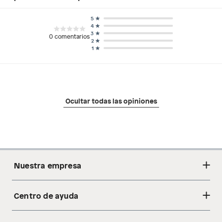
5
4
3
0
comentarios
2
1
Ocultar todas las opiniones
Nuestra empresa
Centro de ayuda
Acerca de nosotros
Sostenibilidad