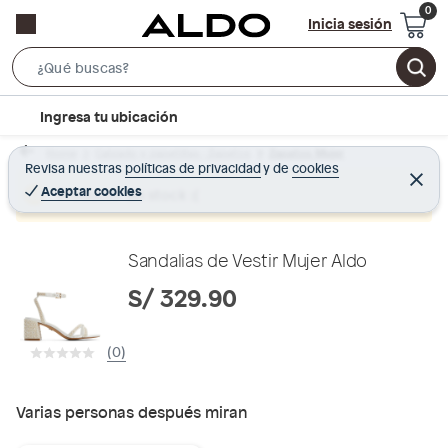
Inicia sesión
S
e
l
Ingresa tu ubicación
a
o
r
Home
Calzado y zapatillas - Zapatos
Zapatos Mujer
c
Revisa nuestras
políticas de privacidad
y
de
cookies
c
C
a
e
Aceptar cookies
Producto sin stock :(
h
r
t
r
B
a
i
r
a
o
Sandalias de Vestir Mujer Aldo
r
n
S/ 329.90
-
i
(0)
c
o
n
Varias personas después miran