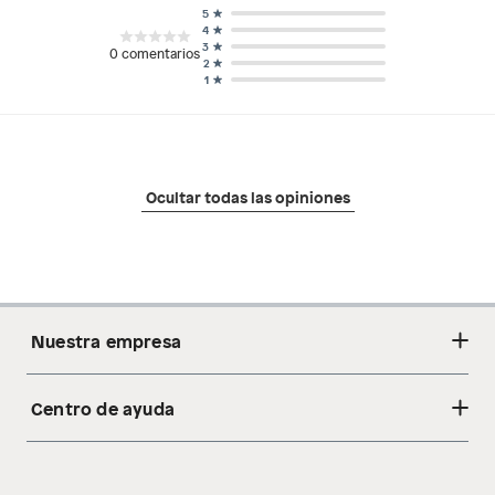
5
4
3
0
comentarios
2
1
Ocultar todas las opiniones
Nuestra empresa
Centro de ayuda
Acerca de nosotros
Sostenibilidad
Cambios y devoluciones