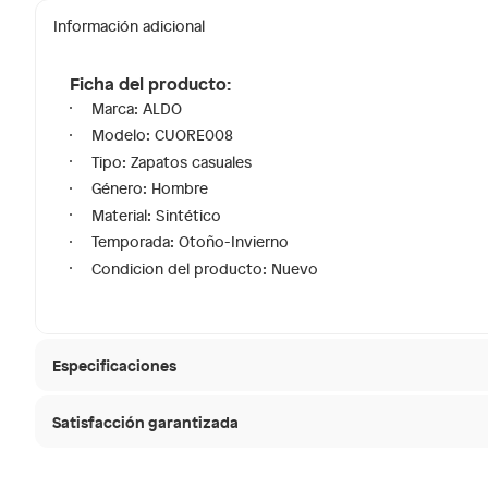
Información adicional
Ficha del producto:
Marca: ALDO
Modelo: CUORE008
Tipo: Zapatos casuales
Género: Hombre
Material: Sintético
Temporada: Otoño-Invierno
Condicion del producto: Nuevo
Especificaciones
Satisfacción garantizada
Modelo
CUORE
30 días desde que
La mayoría de los productos tienen