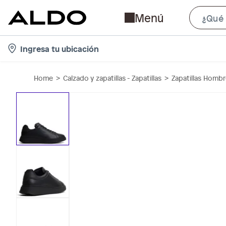
Menú
l
Ingresa tu ubicación
o
c
Home
Calzado y zapatillas - Zapatillas
Zapatillas Homb
a
t
i
o
n
-
i
c
o
n