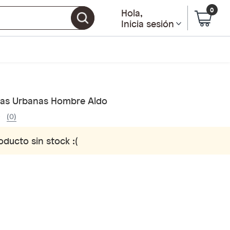
0
Hola
,
Inicia sesión
llas Urbanas Hombre Aldo
(0)
oducto sin stock :(