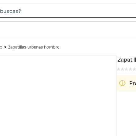
S
e
a
r
c
re
Zapatillas urbanas hombre
h
B
Zapati
a
r
Pr