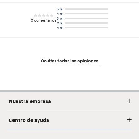
5
4
3
0
comentarios
2
1
Ocultar todas las opiniones
Nuestra empresa
Centro de ayuda
Acerca de nosotros
Sostenibilidad
Cambios y devoluciones