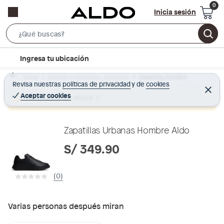
Inicia sesión
S
e
l
Ingresa tu ubicación
a
o
r
Home
Calzado y zapatillas - Zapatillas
Zapatillas Hombre
c
Revisa nuestras
políticas de privacidad
y
de
cookies
c
C
a
e
Aceptar cookies
Producto sin stock :(
h
r
t
r
B
a
i
r
a
o
Zapatillas Urbanas Hombre Aldo
r
n
S/ 349.90
-
i
(0)
c
o
n
Varias personas después miran