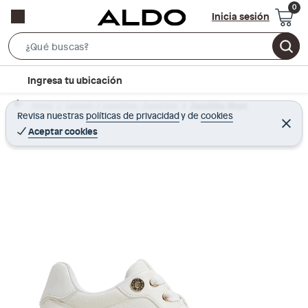
Inicia sesión
S
e
l
Ingresa tu ubicación
a
o
r
Home
Calzado y zapatillas - Zapatillas
Zapatillas Mujer
c
Revisa nuestras
políticas de privacidad
y
de
cookies
c
C
a
e
Aceptar cookies
h
r
t
r
B
a
i
r
a
o
r
n
-
i
c
o
n