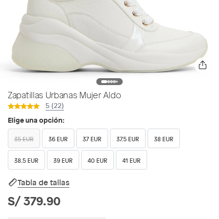
Zapatillas Urbanas Mujer Aldo
5 (22)
Elige una opción:
35 EUR
36 EUR
37 EUR
37.5 EUR
38 EUR
38.5 EUR
39 EUR
40 EUR
41 EUR
Tabla de tallas
S/ 379.90