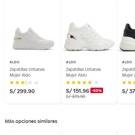
Alimentos, bebidas, fórmulas y leches para bebés.
Productos hechos a medida.
Pinturas de color a pedido.
Plantas.
Productos que hayan sido previamente instalados.
Baterías de auto.
Motocicletas y bicicletas motorizadas.
Licores y cigarros electrónicos.
ALDO
ALDO
ALDO
Zapatillas Urbanas
Zapatillas Urbanas
Zapati
Mujer Aldo
Mujer Aldo
Mujer 
(9)
(8)
S/ 151.96
S/ 299.90
S/ 3
-60%
S/ 379.90
Más opciones similares