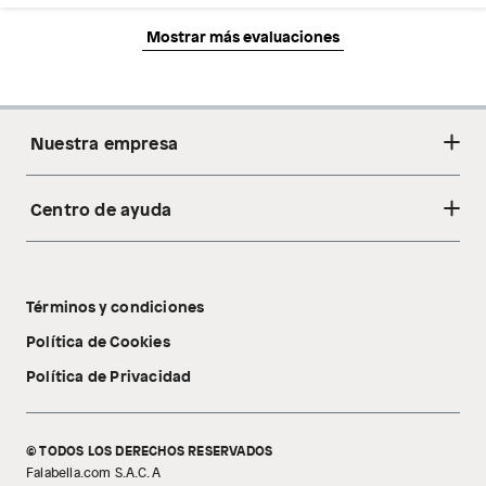
Mostrar más evaluaciones
Nuestra empresa
Centro de ayuda
Acerca de nosotros
Sostenibilidad
Cambios y devoluciones
Tiendas
Términos y condiciones
Libro de reclamaciones
Tecnología Pillow Walk
Política de Cookies
Política de Privacidad
© TODOS LOS DERECHOS RESERVADOS
Falabella.com S.A.C. A