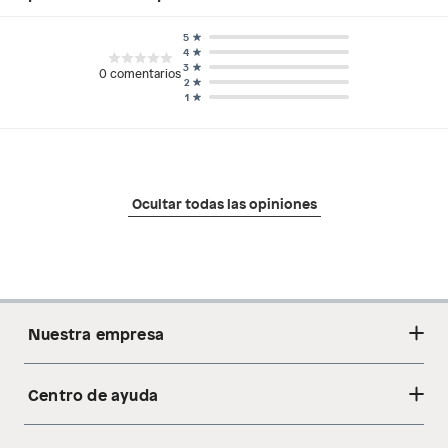
5
4
3
0
comentarios
2
1
Ocultar todas las opiniones
Nuestra empresa
Centro de ayuda
Acerca de nosotros
Sostenibilidad