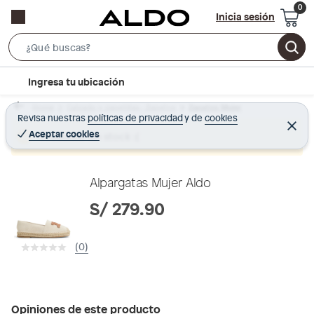
Inicia sesión
S
e
l
Ingresa tu ubicación
a
o
r
Home
Calzado y zapatillas - Zapatos
Zapatos Mujer
c
Revisa nuestras
políticas de privacidad
y
de
cookies
c
C
a
e
Aceptar cookies
Producto sin stock :(
h
r
t
r
B
a
i
r
a
o
Alpargatas Mujer Aldo
r
n
S/ 279.90
-
i
(0)
c
o
n
Opiniones de este producto