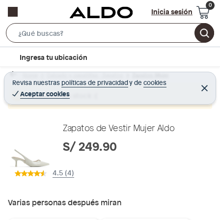
Inicia sesión
S
e
l
Ingresa tu ubicación
a
o
r
Home
Calzado y zapatillas - Zapatos
Zapatos Mujer
c
Revisa nuestras
políticas de privacidad
y
de
cookies
c
C
a
e
Aceptar cookies
Producto sin stock :(
h
r
t
r
B
a
i
r
a
o
Zapatos de Vestir Mujer Aldo
r
n
S/ 249.90
-
i
4.5 (4)
c
o
n
Varias personas después miran