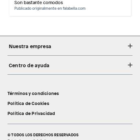
Son bastante comodos
Publicado originalmente en
falabella.com
Nuestra empresa
Centro de ayuda
Acerca de nosotros
Sostenibilidad
Cambios y devoluciones
Tiendas
Términos y condiciones
Libro de reclamaciones
Tecnología Pillow Walk
Política de Cookies
Política de Privacidad
© TODOS LOS DERECHOS RESERVADOS