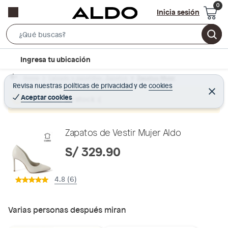
Inicia sesión
S
e
l
Ingresa tu ubicación
a
o
r
Home
Calzado y zapatillas - Zapatos
Zapatos Mujer
c
Revisa nuestras
políticas de privacidad
y
de
cookies
c
C
a
e
Aceptar cookies
Producto sin stock :(
h
r
t
r
B
a
i
r
a
o
Zapatos de Vestir Mujer Aldo
r
n
S/ 329.90
-
i
4.8 (6)
c
o
n
Varias personas después miran