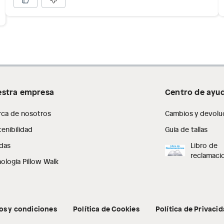
as de baño con señales de uso, sin empaques, etiquetas o
stra empresa
Centro de ayu
rca de nosotros
Cambios y devolu
enibilidad
Guía de tallas
das
Libro de
reclamaci
ología Pillow Walk
os y condiciones
Política de Cookies
Política de Privaci