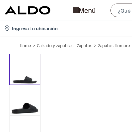
Menú
l
Ingresa tu ubicación
o
c
Home
Calzado y zapatillas - Zapatos
Zapatos Hombre
a
t
i
o
n
-
i
c
o
n