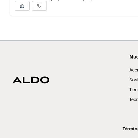
Por motivos de salubridad, la ropa interior inferior y rop
sellos.
Alimentos, bebidas, fórmulas y leches para bebés.
Productos hechos a medida.
Pinturas de color a pedido.
Plantas.
Productos que hayan sido previamente instalados.
Nue
Baterías de auto.
Motocicletas y bicicletas motorizadas.
Ace
Licores y cigarros electrónicos.
Sost
Tien
Tecn
Términ