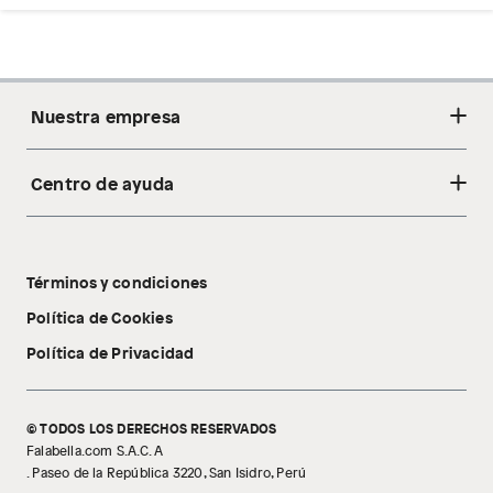
Nuestra empresa
Centro de ayuda
Acerca de nosotros
Sostenibilidad
Cambios y devoluciones
Tiendas
Términos y condiciones
Libro de reclamaciones
Tecnología Pillow Walk
Política de Cookies
Política de Privacidad
© TODOS LOS DERECHOS RESERVADOS
Falabella.com S.A.C. A
. Paseo de la República 3220, San Isidro, Perú