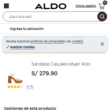
Inicia sesión
S
e
l
Ingresa tu ubicación
a
o
r
Home
Calzado y zapatillas - Zapatos
Zapatos Mujer
c
Revisa nuestras
políticas de privacidad
y
de
cookies
c
C
a
e
Aceptar cookies
Producto sin stock :(
h
r
t
r
B
a
i
r
a
o
Sandalias Casuales Mujer Aldo
r
n
S/ 279.90
-
i
4 (1)
c
o
n
Opiniones de este producto