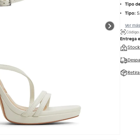
Tipo d
Tipo
:
S
Ver más
Código
Entrega 
Stock
Despa
Retir