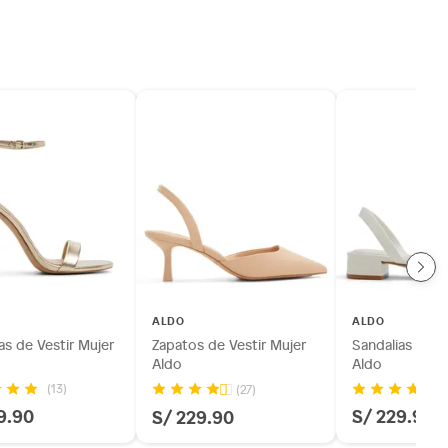
ALDO
ALDO
as de Vestir Mujer
Zapatos de Vestir Mujer
Sandalias Casu
Aldo
Aldo
(13)
(27)
9.90
S/ 229.90
S/ 229.90