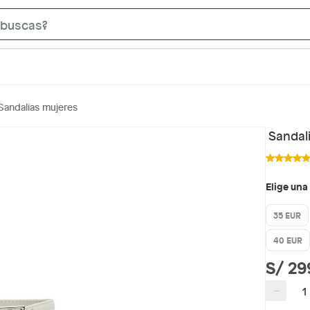
S
e
a
r
c
Sandalias mujeres
h
B
Sandal
a
r
Elige una
35 EUR
40 EUR
S/ 29
−