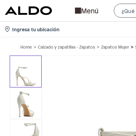
Menú
l
Ingresa tu ubicación
o
c
Home
Calzado y zapatillas - Zapatos
Zapatos Mujer
a
t
i
o
n
-
i
c
o
n