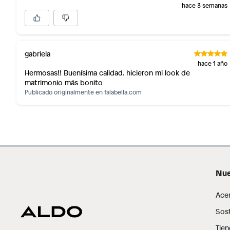
hace 3 semanas
gabriela
hace 1 año
Hermosas!! Buenísima calidad. hicieron mi look de
matrimonio más bonito
Publicado originalmente en
falabella.com
Nue
Ficha del producto:
Ace
Modelo: Odella
Sost
Marca: Aldo
Tipo: Sandalias
Tien