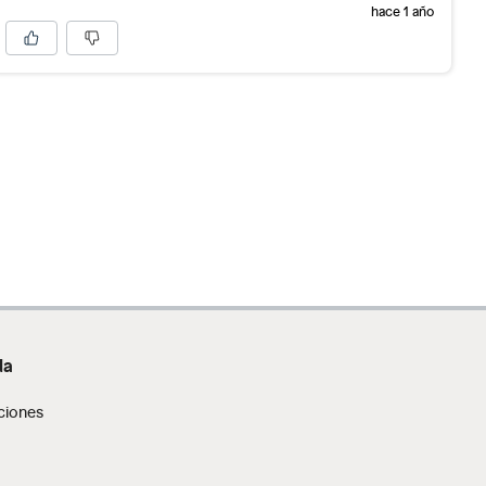
hace 1 año
da
ciones