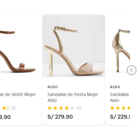
ALDO
ALDO
as de Vestir Mujer
Sandalias de fiesta Mujer
Sandalias de V
Aldo
Aldo
(5)
(7)
S/ 279.90
S/ 229.90
9.90