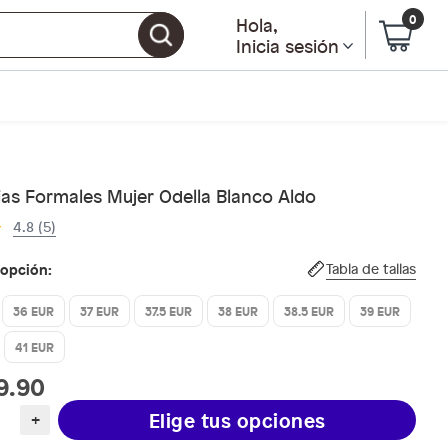
0
Hola
,
Inicia sesión
ias Formales Mujer Odella Blanco Aldo
4.8 (5)
 opción:
Tabla de tallas
36 EUR
37 EUR
37.5 EUR
38 EUR
38.5 EUR
39 EUR
41 EUR
9.90
Elige tus opciones
+