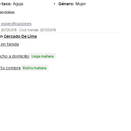
e taco
:
Género
:
Aguja
Mujer
andalias
 especificaciones
: 20725378
Cód. tienda: 20725378
en
Cercado De Lima
 en tienda
cho a domicilio
Llega mañana
a tu compra
Retira mañana