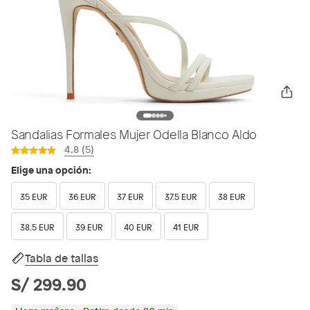
Sandalias Formales Mujer Odella Blanco Aldo
4.8 (5)
Elige una opción:
35 EUR
36 EUR
37 EUR
37.5 EUR
38 EUR
38.5 EUR
39 EUR
40 EUR
41 EUR
Tabla de tallas
S/ 299.90