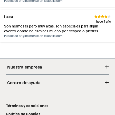
Publicado originalmente en
falabella.com
Laura
hace 1 año
Son hermosas pero muy altas, son especiales para algun
evento donde no camines mucho por cesped o piedras
Publicado originalmente en
falabella.com
Nuestra empresa
Centro de ayuda
Acerca de nosotros
Sostenibilidad
Cambios y devoluciones
Tiendas
Términos y condiciones
Libro de reclamaciones
Tecnología Pillow Walk
Política de Cookies