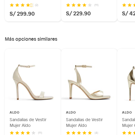
Aldo
(11)
(2)
S/ 229.90
S/ 4
S/ 299.90
Más opciones similares
Ficha del producto:
Modelo: Odella
Marca: Aldo
ALDO
ALDO
ALDO
Tipo: Sandalias
Sandalias de Vestir
Sandalias de Vestir
Sandal
Género: Mujer
Mujer Aldo
Mujer Aldo
Mujer 
Horma: Normal
Aldo
(11)
(4)
Material: Sintético