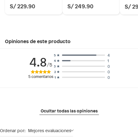
S/ 229.90
S/ 249.90
S/ 2
Temporada: Otoño-Invierno
Hecho en: Suiza
Composición: 99% Poliuretano
Condicion del producto: Nuevo
Opiniones de este producto
4
5
4.8
1
4
/5
0
3
0
2
5
comentarios
0
1
Ocultar todas las opiniones
Ordenar por:
Mejores evaluaciones