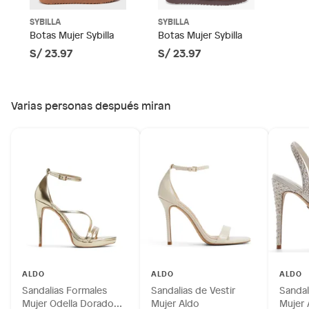
Productos de compra internacional.
SYBILLA
SYBILLA
Botas Mujer Sybilla
Botas Mujer Sybilla
Productos comprados en Outlet Atocongo.
S/ 23.97
S/ 23.97
Productos perecibles como alimentos, bebidas,
medicamentos, suplementos alimenticios, vitaminas.
Productos digitales (descarga inmediata).
Varias personas después miran
Por motivos de salubridad, la ropa interior inferior y ropas de
baño con señales de uso, sin empaques, etiquetas o sellos.
Alimentos, bebidas, fórmulas y leches para bebés.
Productos hechos a medida.
Pinturas de color a pedido.
Plantas.
Productos que hayan sido previamente instalados.
Baterías de auto.
Motocicletas y bicicletas motorizadas.
Licores y cigarros electrónicos.
ALDO
ALDO
ALDO
Sandalias Formales
Sandalias de Vestir
Sandal
Mujer Odella Dorado
Mujer Aldo
Mujer 