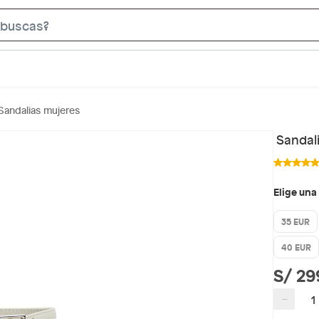
S
e
a
r
c
Sandalias mujeres
h
B
Sandal
a
r
Elige una
35 EUR
40 EUR
S/ 29
−