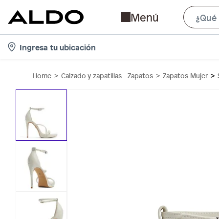
Menú
l
Ingresa tu ubicación
o
c
Home
Calzado y zapatillas - Zapatos
Zapatos Mujer
a
t
i
o
n
-
i
c
o
n