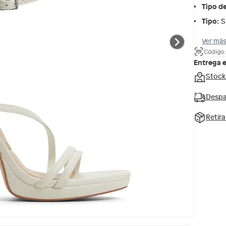
Tipo d
Tipo
:
S
Ver más
Código:
Entrega 
Stock
Despa
Retir