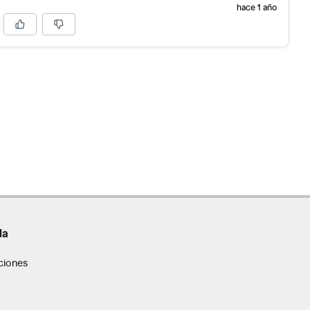
hace 1 año
da
ciones