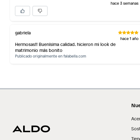
hace 3 semanas
gabriela
hace 1 año
Hermosas!! Buenísima calidad. hicieron mi look de
matrimonio más bonito
Publicado originalmente en
falabella.com
Nue
Ficha del producto:
Ace
Modelo: Odella
Sost
Marca: Aldo
Tipo: Sandalias
Tien