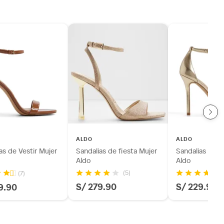
ALDO
ALDO
as de Vestir Mujer
Sandalias de fiesta Mujer
Sandalias de V
Aldo
Aldo
(5)
(7)
S/ 279.90
S/ 229.90
9.90