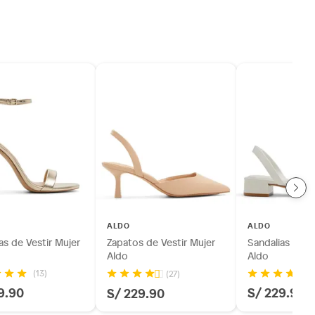
ALDO
ALDO
as de Vestir Mujer
Zapatos de Vestir Mujer
Sandalias Casu
Aldo
Aldo
(13)
(27)
9.90
S/ 229.90
S/ 229.90