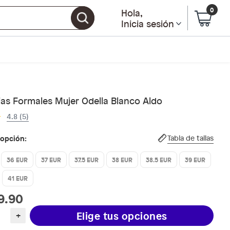
0
Hola
,
Inicia sesión
ias Formales Mujer Odella Blanco Aldo
4.8 (5)
 opción:
Tabla de tallas
36 EUR
37 EUR
37.5 EUR
38 EUR
38.5 EUR
39 EUR
41 EUR
9.90
Elige tus opciones
+