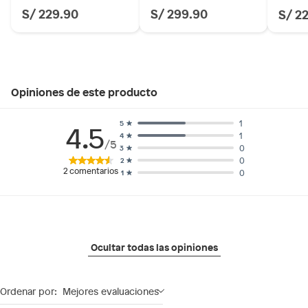
S/ 229.90
S/ 299.90
S/ 2
Material: Sintético
Temporada: Otoño-Invierno
Hecho en: Suiza
Composición: 99% Poliuretano
Condicion del producto: Nuevo
Opiniones de este producto
1
5
4.5
1
4
/5
0
3
0
2
2
comentarios
0
1
Ocultar todas las opiniones
Ordenar por:
Mejores evaluaciones