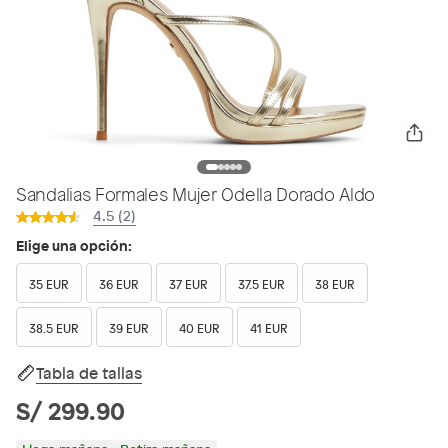
Sandalias Formales Mujer Odella Dorado Aldo
4.5 (2)
Elige una opción:
35 EUR
36 EUR
37 EUR
37.5 EUR
38 EUR
38.5 EUR
39 EUR
40 EUR
41 EUR
Tabla de tallas
S/ 299.90