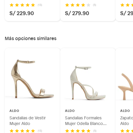
Aldo
(13)
(5)
S/ 229.90
S/ 279.90
S/ 2
Más opciones similares
Ficha del producto:
Modelo: Odella
Marca: Aldo
ALDO
ALDO
ALDO
Sandalias de Vestir
Sandalias Formales
Zapato
Tipo: Sandalias
Mujer Aldo
Mujer Odella Blanco
Aldo
Género: Mujer
Aldo
(13)
(5)
Horma: Normal