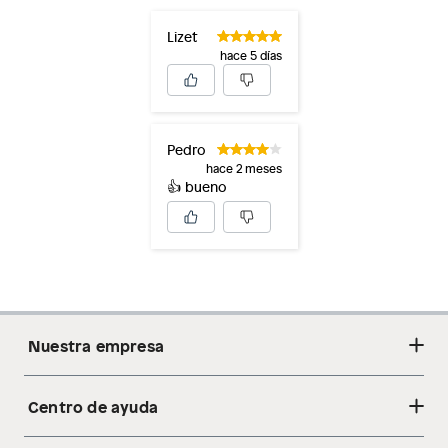
Lizet
hace 5 días
Pedro
hace 2 meses
👍 bueno
Nuestra empresa
Centro de ayuda
Acerca de nosotros
Sostenibilidad