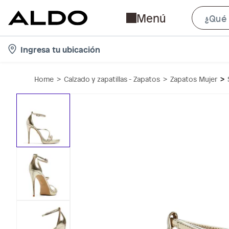
Menú
l
Ingresa tu ubicación
o
c
Home
Calzado y zapatillas - Zapatos
Zapatos Mujer
a
t
i
o
n
-
i
c
o
n