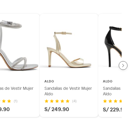
ALDO
ALDO
as de Vestir Mujer
Sandalias de Vestir Mujer
Sandalias de V
Aldo
Aldo
(1)
(4)
(8
9.90
S/ 249.90
S/ 229.90