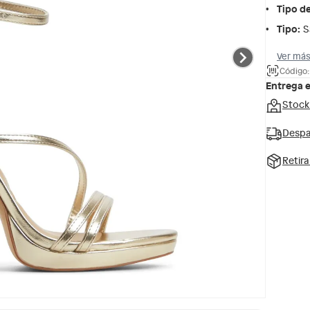
Tipo d
Tipo
:
S
Ver más
Código
Entrega 
Stock
Despa
Retir