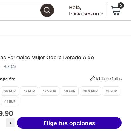
0
Hola
,
Inicia sesión
ias Formales Mujer Odella Dorado Aldo
4.7 (3)
 opción:
Tabla de tallas
36 EUR
37 EUR
37.5 EUR
38 EUR
38.5 EUR
39 EUR
41 EUR
9.90
Elige tus opciones
+