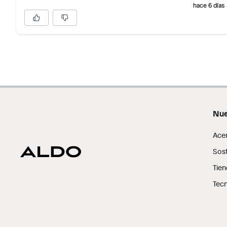
hace 6 días
Nue
Ace
Sost
Tien
Tecn
Ficha del producto:
Modelo: Odella
Marca: Aldo
Tipo: Sandalias