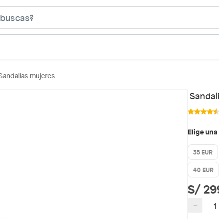
S
e
a
r
c
Sandalias mujeres
h
B
Sandal
a
r
Elige una
35 EUR
40 EUR
S/ 29
−