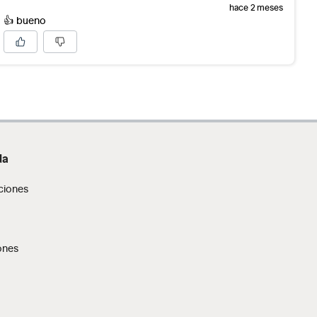
hace 2 meses
👍 bueno
da
ciones
ones