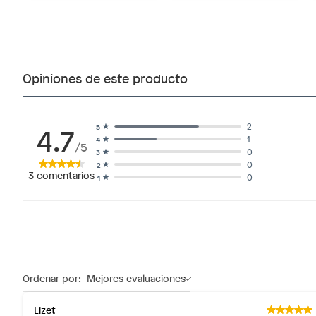
Opiniones de este producto
4.7
2
5
1
4
/5
0
3
0
2
3
comentarios
0
1
Ordenar por:
Mejores evaluaciones
Lizet