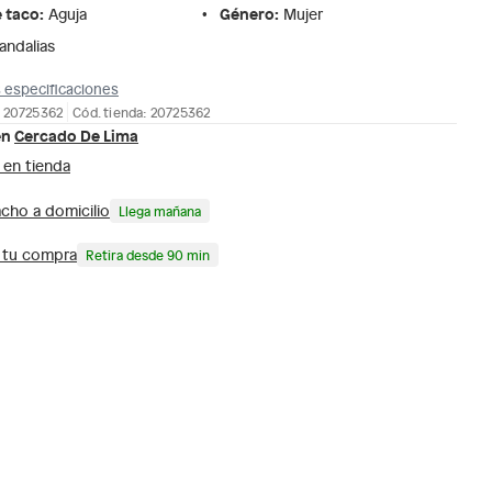
e taco
:
Género
:
Aguja
Mujer
andalias
 especificaciones
: 20725362
Cód. tienda: 20725362
en
Cercado De Lima
 en tienda
cho a domicilio
Llega mañana
a tu compra
Retira desde 90 min