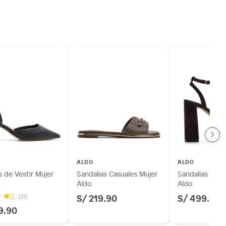
ALDO
ALDO
 de Vestir Mujer
Sandalias Casuales Mujer
Sandalias de F
Aldo
Aldo
S/ 219.90
S/ 499.90
(21)
9.90