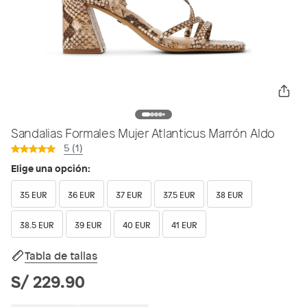
Sandalias Formales Mujer Atlanticus Marrón Aldo
5 (1)
Elige una opción:
35 EUR
36 EUR
37 EUR
37.5 EUR
38 EUR
38.5 EUR
39 EUR
40 EUR
41 EUR
Tabla de tallas
S/ 229.90