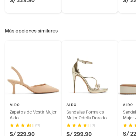
Más opciones similares
Ficha del producto:
Modelo: Atlanticus
Marca: Aldo
Tipo: Sandalias
ALDO
ALDO
ALDO
Género: Mujer
Zapatos de Vestir Mujer
Sandalias Formales
Sandal
Horma: Normal
Aldo
Mujer Odella Dorado
Mujer 
Material: Sintético
Aldo
(27)
(2)
Temporada: Otoño-Invierno
S/ 2
S/ 229.90
S/ 299.90