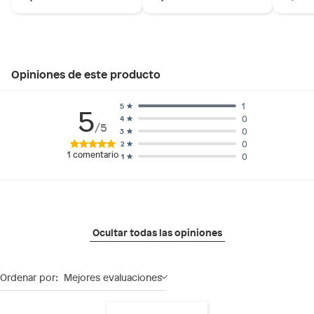
Hecho en: Suiza
Composición: 100% Poliuretano
Condicion del producto: Nuevo
Opiniones de este producto
1
5
5
0
4
/5
0
3
0
2
1
comentario
0
1
Ocultar todas las opiniones
Ordenar por:
Mejores evaluaciones