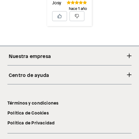
Josy
hace 1 año
Nuestra empresa
Centro de ayuda
Acerca de nosotros
Sostenibilidad
Cambios y devoluciones
Tiendas
Términos y condiciones
Libro de reclamaciones
Tecnología Pillow Walk
Política de Cookies
Política de Privacidad