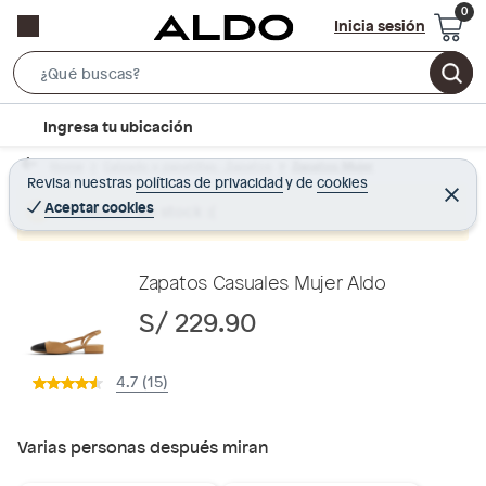
Inicia sesión
S
e
l
Ingresa tu ubicación
a
o
r
Home
Calzado y zapatillas - Zapatos
Zapatos Mujer
c
Revisa nuestras
políticas de privacidad
y
de
cookies
c
C
a
e
Aceptar cookies
Producto sin stock :(
h
r
t
r
B
a
i
r
a
o
Zapatos Casuales Mujer Aldo
r
n
S/ 229.90
-
i
4.7 (15)
c
o
n
Varias personas después miran