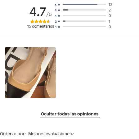
12
5
4.7
2
4
/5
0
3
1
2
15
comentarios
0
1
Ocultar todas las opiniones
Ordenar por:
Mejores evaluaciones