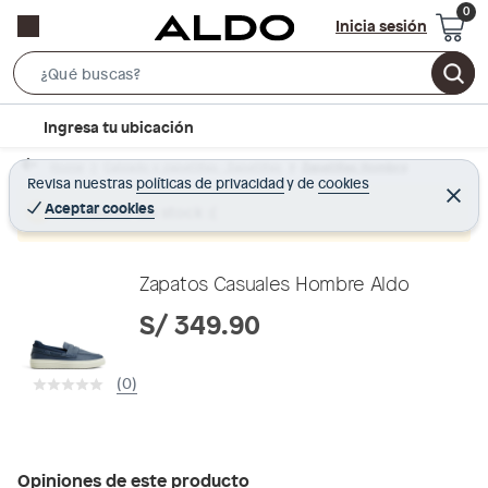
Inicia sesión
S
e
l
Ingresa tu ubicación
a
o
r
Home
Calzado y zapatillas - Zapatillas
Zapatillas Hombre
c
Revisa nuestras
políticas de privacidad
y
de
cookies
c
C
a
e
Aceptar cookies
Producto sin stock :(
h
r
t
r
B
a
i
r
a
o
Zapatos Casuales Hombre Aldo
r
n
S/ 349.90
-
i
(0)
c
o
n
Opiniones de este producto