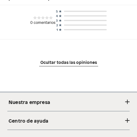
5
4
3
0
comentarios
2
1
Ocultar todas las opiniones
Nuestra empresa
Centro de ayuda
Acerca de nosotros
Sostenibilidad