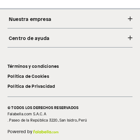
Nuestra empresa
Centro de ayuda
Acerca de nosotros
Sostenibilidad
Cambios y devoluciones
Tiendas
Términos y condiciones
Libro de reclamaciones
Tecnología Pillow Walk
Política de Cookies
Política de Privacidad
© TODOS LOS DERECHOS RESERVADOS
Falabella.com S.A.C. A
. Paseo de la República 3220, San Isidro, Perú
Powered by