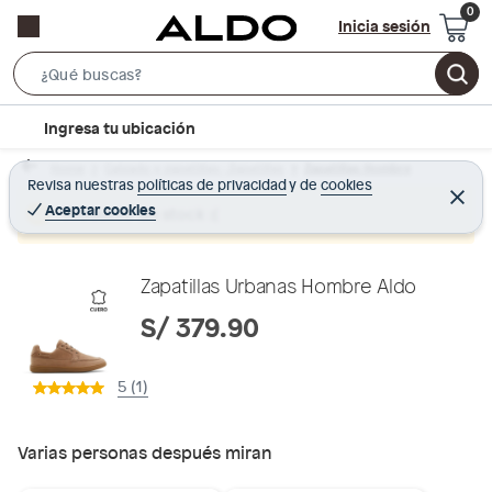
Inicia sesión
S
e
l
Ingresa tu ubicación
a
o
r
Home
Calzado y zapatillas - Zapatillas
Zapatillas Hombre
c
Revisa nuestras
políticas de privacidad
y
de
cookies
c
C
a
e
Aceptar cookies
Producto sin stock :(
h
r
t
r
B
a
i
r
a
o
Zapatillas Urbanas Hombre Aldo
r
n
S/ 379.90
-
i
5 (1)
c
o
n
Varias personas después miran