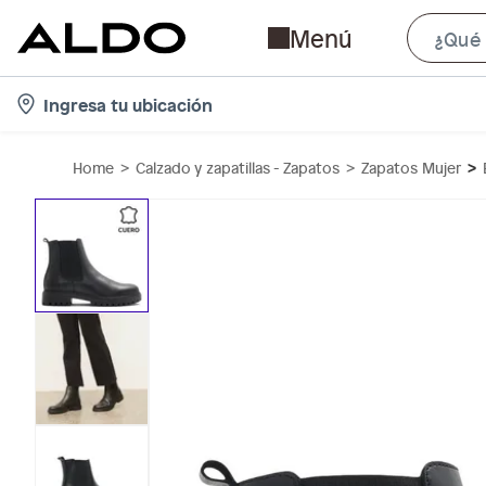
Menú
l
Ingresa tu ubicación
o
c
Home
Calzado y zapatillas - Zapatos
Zapatos Mujer
a
t
i
o
n
-
i
c
o
n