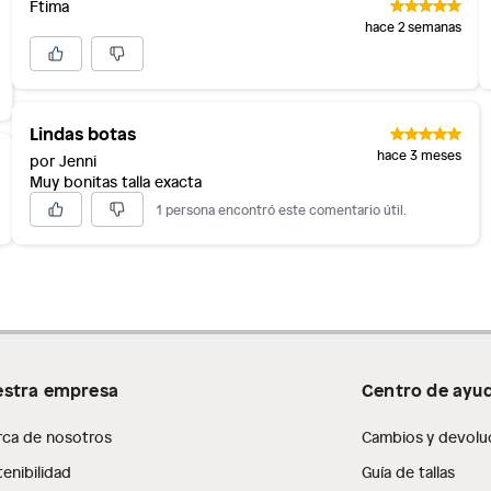
Ftima
os, suplementos alimenticios, vitaminas.
hace 2 semanas
as de baño con señales de uso, sin empaques, etiquetas o
uadrado
Lindas botas
hace 3 meses
por Jenni
Muy bonitas talla exacta
1 persona encontró este comentario útil.
stra empresa
Centro de ayu
rca de nosotros
Cambios y devolu
enibilidad
Guía de tallas