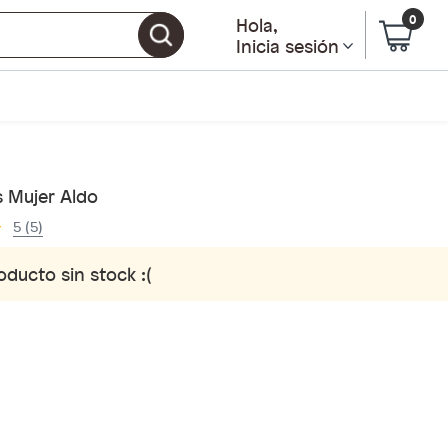
0
Hola
,
Inicia sesión
s Mujer Aldo
5 (5)
oducto sin stock :(