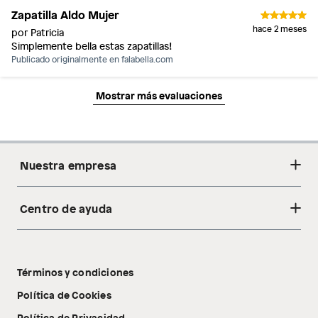
Zapatilla Aldo Mujer
hace 2 meses
por Patricia
Simplemente bella estas zapatillas!
Publicado originalmente en
falabella.com
Mostrar más evaluaciones
Nuestra empresa
Centro de ayuda
Acerca de nosotros
Sostenibilidad
Cambios y devoluciones
Tiendas
Términos y condiciones
Libro de reclamaciones
Tecnología Pillow Walk
Política de Cookies
Política de Privacidad