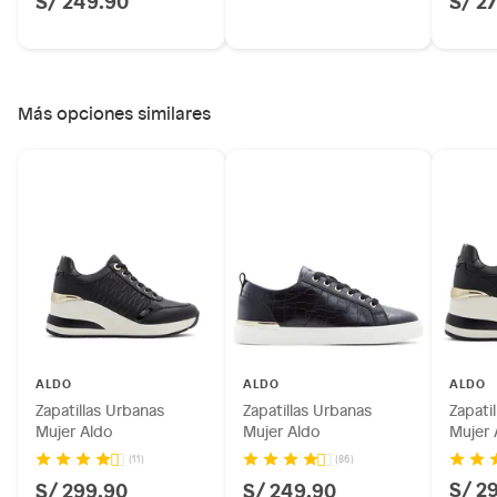
Más opciones similares
ALDO
ALDO
ALDO
Zapatillas Urbanas
Zapatillas Urbanas
Zapati
Mujer Aldo
Mujer Aldo
Mujer 
(11)
(86)
S/ 2
S/ 299.90
S/ 249.90