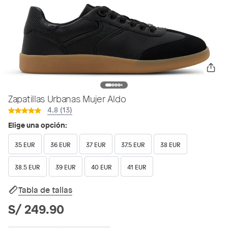
Zapatillas Urbanas Mujer Aldo
4.8 (13)
Elige una opción:
35 EUR
36 EUR
37 EUR
37.5 EUR
38 EUR
38.5 EUR
39 EUR
40 EUR
41 EUR
Tabla de tallas
S/ 249.90