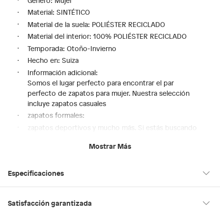
Género: Mujer
Material: SINTÉTICO
Material de la suela: POLIÉSTER RECICLADO
Material del interior: 100% POLIÉSTER RECICLADO
Temporada: Otoño-Invierno
Hecho en: Suiza
Información adicional:
Somos el lugar perfecto para encontrar el par
perfecto de zapatos para mujer. Nuestra selección
incluye zapatos casuales
zapatos formales:
zapatos deportivos y mucho más. Si estás buscando
un look moderno para el día a día o si necesitas un par
Mostrar Más
de zapatos para una noche especial:
en Saga Falabella encontrarás el calzado perfecto para
cualquier ocasión.
Especificaciones
Además:
te ofrecemos una amplia variedad de estilos:
Hecho en
Suiza
Satisfacción garantizada
colores y tamaños para que encuentres el par ideal
para ti. Ven a descubrir la colección de zapatos para