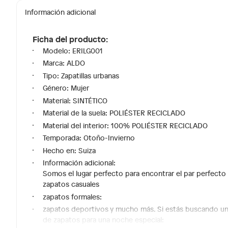
Información adicional
Ficha del producto:
Modelo: ERILG001
Marca: ALDO
Tipo: Zapatillas urbanas
Género: Mujer
Material: SINTÉTICO
Material de la suela: POLIÉSTER RECICLADO
Material del interior: 100% POLIÉSTER RECICLADO
Temporada: Otoño-Invierno
Hecho en: Suiza
Información adicional:
Somos el lugar perfecto para encontrar el par perfecto 
zapatos casuales
zapatos formales:
zapatos deportivos y mucho más. Si estás buscando un l
de zapatos para una noche especial: