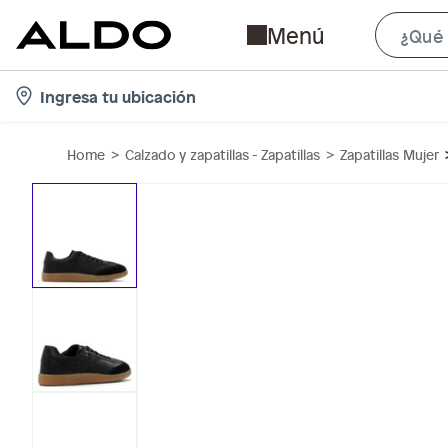
Menú
l
Ingresa tu ubicación
o
c
Home
Calzado y zapatillas - Zapatillas
Zapatillas Mujer
a
t
i
o
n
-
i
c
o
n