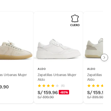
ALDO
ALDO
las Urbanas Mujer
Zapatillas Urbanas Mujer
Zapatillas Urb
Aldo
Aldo
9.90
(6)
S/ 159.96
S/ 159.96
-60%
S/ 399.90
S/ 399.90