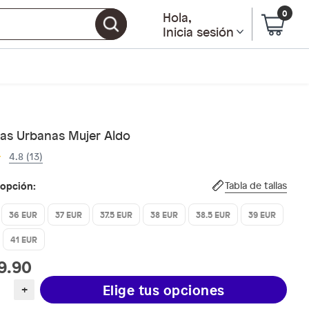
0
Hola
,
Inicia sesión
llas Urbanas Mujer Aldo
4.8 (13)
 opción:
Tabla de tallas
36 EUR
37 EUR
37.5 EUR
38 EUR
38.5 EUR
39 EUR
41 EUR
9.90
Elige tus opciones
+