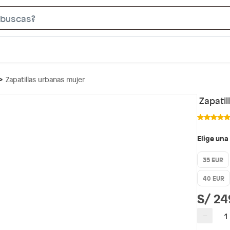
S
e
a
r
c
Zapatillas urbanas mujer
h
B
Zapati
a
r
Elige una
35 EUR
40 EUR
S/ 24
−