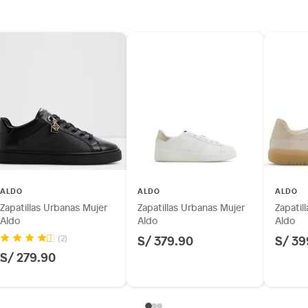
inión
os, suplementos alimenticios, vitaminas.
as de baño con señales de uso, sin empaques, etiquetas o
ALDO
ALDO
ALDO
Zapatillas Urbanas Mujer
Zapatillas Urbanas Mujer
Zapatil
Aldo
Aldo
Aldo
S/ 379.90
S/ 39
(2)
S/ 279.90