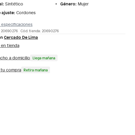
al
:
Género
:
Sintético
Mujer
 ajuste
:
Cordones
 especificaciones
: 20690276
Cód. tienda: 20690276
en
Cercado De Lima
 en tienda
cho a domicilio
Llega mañana
a tu compra
Retira mañana