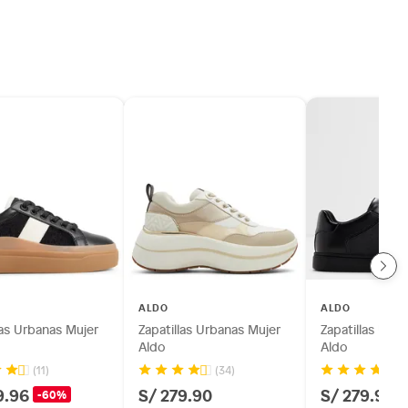
ALDO
ALDO
las Urbanas Mujer
Zapatillas Urbanas Mujer
Zapatillas Urb
Aldo
Aldo
(11)
(34)
(2
9.96
S/ 279.90
S/ 279.90
-60%