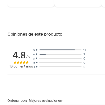
Opiniones de este producto
4.8
11
5
2
4
/5
0
3
0
2
13
comentarios
0
1
Ordenar por:
Mejores evaluaciones