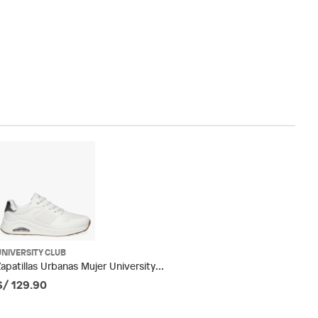
UNIVERSITY CLUB
Zapatillas Urbanas Mujer University
Club
S/ 129.90