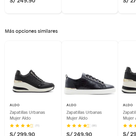
Más opciones similares
ALDO
ALDO
ALDO
Zapatillas Urbanas
Zapatillas Urbanas
Zapati
Mujer Aldo
Mujer Aldo
Mujer 
(11)
(86)
S/ 2
S/ 299.90
S/ 249.90