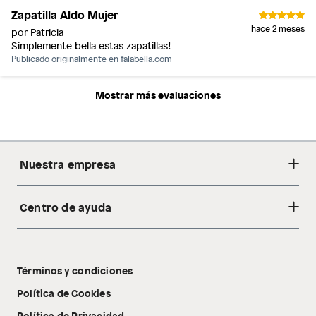
Zapatilla Aldo Mujer
hace 2 meses
por Patricia
Simplemente bella estas zapatillas!
Publicado originalmente en
falabella.com
Mostrar más evaluaciones
Nuestra empresa
Centro de ayuda
Acerca de nosotros
Sostenibilidad
Cambios y devoluciones
Tiendas
Términos y condiciones
Libro de reclamaciones
Tecnología Pillow Walk
Política de Cookies
Política de Privacidad