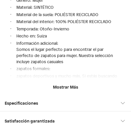
Género: Mujer
Material: SINTÉTICO
Material de la suela: POLIÉSTER RECICLADO
Material del interior: 100% POLIÉSTER RECICLADO
Temporada: Otoño-Invierno
Hecho en: Suiza
Información adicional:
Somos el lugar perfecto para encontrar el par
perfecto de zapatos para mujer. Nuestra selección
incluye zapatos casuales
zapatos formales:
zapatos deportivos y mucho más. Si estás buscando
un look moderno para el día a día o si necesitas un par
Mostrar Más
de zapatos para una noche especial:
en Saga Falabella encontrarás el calzado perfecto para
cualquier ocasión.
Especificaciones
Además:
te ofrecemos una amplia variedad de estilos:
Hecho en
Suiza
Satisfacción garantizada
colores y tamaños para que encuentres el par ideal
para ti. Ven a descubrir la colección de zapatos para