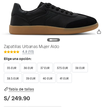
Zapatillas Urbanas Mujer Aldo
4.8 (13)
Elige una opción:
35 EUR
36 EUR
37 EUR
37.5 EUR
38 EUR
38.5 EUR
39 EUR
40 EUR
41 EUR
Tabla de tallas
S/ 249.90