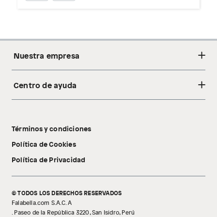
Nuestra empresa
Centro de ayuda
Acerca de nosotros
Sostenibilidad
Cambios y devoluciones
Tiendas
Términos y condiciones
Libro de reclamaciones
Tecnología Pillow Walk
Política de Cookies
Política de Privacidad
© TODOS LOS DERECHOS RESERVADOS
Falabella.com S.A.C. A
. Paseo de la República 3220, San Isidro, Perú