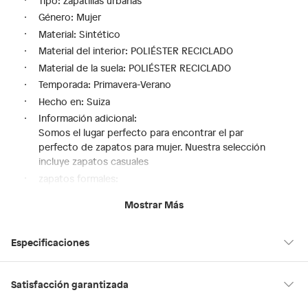
Tipo: Zapatillas urbanas
Género: Mujer
Material: Sintético
Material del interior: POLIÉSTER RECICLADO
Material de la suela: POLIÉSTER RECICLADO
Temporada: Primavera-Verano
Hecho en: Suiza
Información adicional:
Somos el lugar perfecto para encontrar el par
perfecto de zapatos para mujer. Nuestra selección
incluye zapatos casuales
zapatos formales:
zapatos deportivos y mucho más. Si estás buscando
Mostrar Más
un look moderno para el día a día o si necesitas un par
de zapatos para una noche especial:
en Saga Falabella encontrarás el calzado perfecto para
Especificaciones
cualquier ocasión.
:
Hecho en
Suiza
Satisfacción garantizada
Condicion del producto: Nuevo