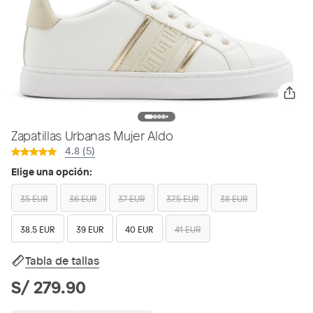
Zapatillas Urbanas Mujer Aldo
4.8 (5)
Elige una opción:
35 EUR
36 EUR
37 EUR
37.5 EUR
38 EUR
38.5 EUR
39 EUR
40 EUR
41 EUR
Tabla de tallas
S/ 279.90