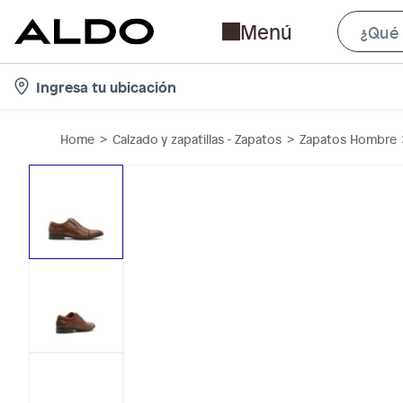
Menú
l
Ingresa tu ubicación
o
c
Home
Calzado y zapatillas - Zapatos
Zapatos Hombre
a
t
i
o
n
-
i
c
o
n