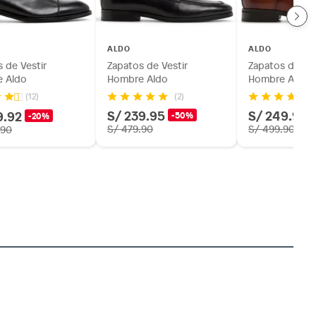
ALDO
ALDO
 de Vestir
Zapatos de Vestir
Zapatos de Ves
 Aldo
Hombre Aldo
Hombre Aldo
(2)
(12)
S/ 239.95
S/ 249.95
9.92
-50%
-20%
S/ 479.90
S/ 499.90
.90