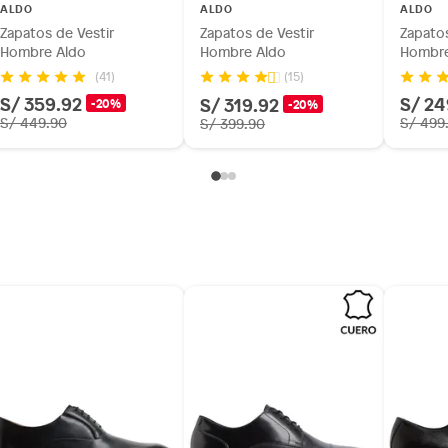
inión
ALDO
ALDO
ALDO
Zapatos de Vestir
Zapatos de Vestir
Zapatos
Hombre Aldo
Hombre Aldo
Hombre
(41)
(15)
os, suplementos alimenticios, vitaminas.
S/ 359.92
S/ 24
S/ 319.92
-20%
-20%
S/ 449.90
S/ 499
S/ 399.90
as de baño con señales de uso, sin empaques, etiquetas o