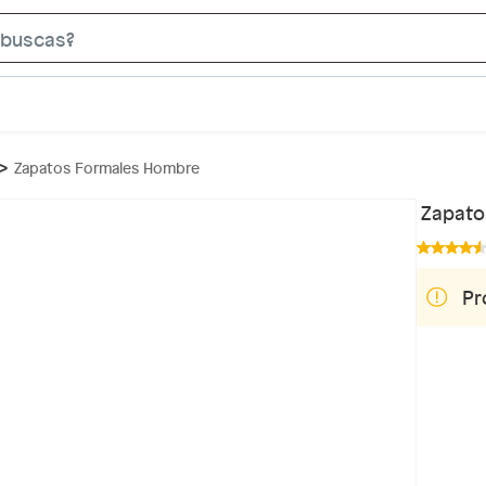
S
e
a
r
c
Zapatos Formales Hombre
h
B
Zapato
a
r
Pr