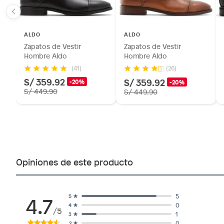
ALDO
ALDO
Zapatos de Vestir
Zapatos de Vestir
Hombre Aldo
Hombre Aldo
(41)
(26)
S/ 359.92
S/ 359.92
-20%
-20%
S/ 449.90
S/ 449.90
Opiniones de este producto
4.7
5
5
0
4
/5
1
3
0
2