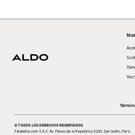
Nue
Ace
Sost
Tien
Tecn
Términ
"
¡Saga Falabella tiene los mejores zapatos para hombre! Nu
estilo, confort y durabilidad.Además, están disponibles en 
© TODOS LOS DERECHOS RESERVADOS
satisfacer sus necesidades estéticas.
Falabella.com S.A.C. Av. Paseo de la República 3220, San Isidro, Perú