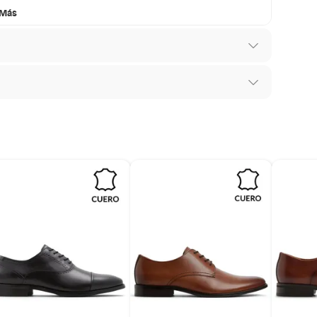
 Más
e
 los recibes para hacer una devolución.
os diferentes, otras con restricciones y algunas
 son:
ndedores tienen:
co
tros productos para asfalto, hormigón, albañilería.
 de vestir
YFLEX-IN
otros productos para asfalto.
ésticos, tecnología, línea blanca, colchones, muebles,
rada