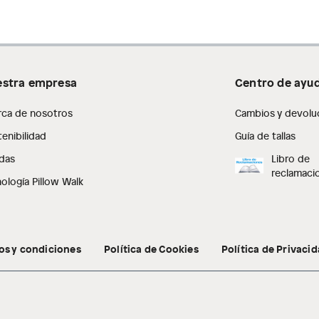
stra empresa
Centro de ayu
rca de nosotros
Cambios y devolu
enibilidad
Guía de tallas
das
Libro de
reclamaci
ología Pillow Walk
os y condiciones
Política de Cookies
Política de Privaci
estra gama de zapatos está diseñada para ofrecer
una variedad de estilos, colores y diseños para