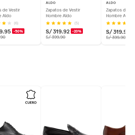
ALDO
ALDO
 de Vestir
Zapatos de Vestir
Zapatos de Ves
 Aldo
Hombre Aldo
Hombre Aldo
(6)
(5)
(1
9.95
S/ 319.92
S/ 319.92
-50%
-20%
-
.90
S/ 399.90
S/ 399.90