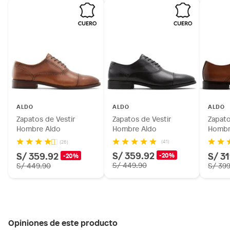
ALDO
ALDO
ALDO
Zapatos de Vestir
Zapatos de Vestir
Zapato
Hombre Aldo
Hombre Aldo
Hombr
(41)
(26)
S/ 359.92
S/ 359.92
S/ 3
-20%
-20%
S/ 449.90
S/ 449.90
S/ 39
Opiniones de este producto