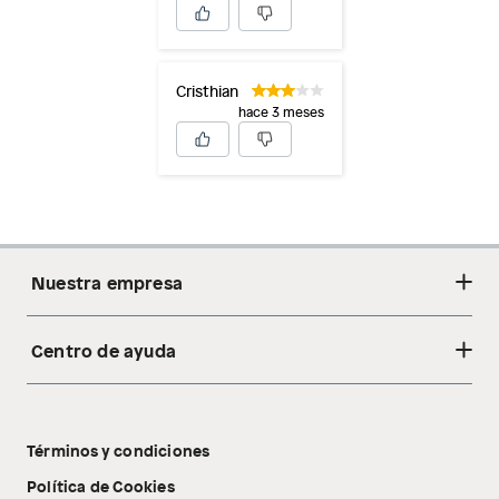
Cristhian
hace 3 meses
Nuestra empresa
Centro de ayuda
Acerca de nosotros
Sostenibilidad
Cambios y devoluciones
Tiendas
Términos y condiciones
Libro de reclamaciones
Tecnología Pillow Walk
Política de Cookies