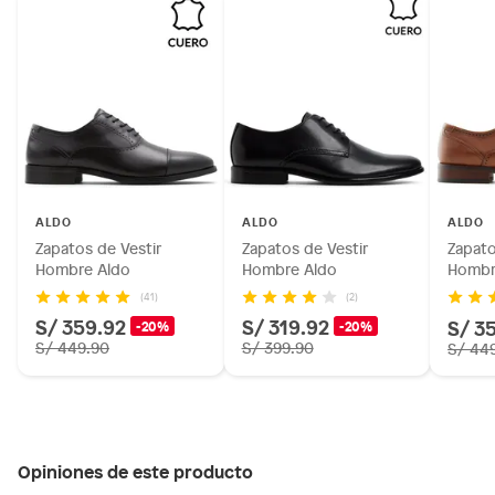
ALDO
ALDO
ALDO
Zapatos de Vestir
Zapatos de Vestir
Zapato
Hombre Aldo
Hombre Aldo
Hombr
(41)
(2)
S/ 359.92
S/ 319.92
S/ 3
-20%
-20%
S/ 449.90
S/ 399.90
S/ 44
Opiniones de este producto