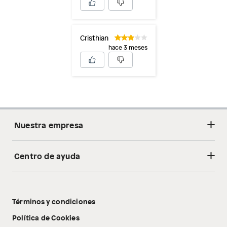
Cristhian
hace 3 meses
Nuestra empresa
Centro de ayuda
Acerca de nosotros
Sostenibilidad
Cambios y devoluciones
Tiendas
Términos y condiciones
Libro de reclamaciones
Tecnología Pillow Walk
Política de Cookies