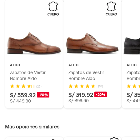
ALDO
ALDO
ALDO
Zapatos de Vestir
Zapatos de Vestir
Zapato
Hombre Aldo
Hombre Aldo
Hombr
(10)
(26)
S/ 319.92
S/ 3
S/ 359.92
-20%
-20%
S/ 399.90
S/ 44
S/ 449.90
Más opciones similares