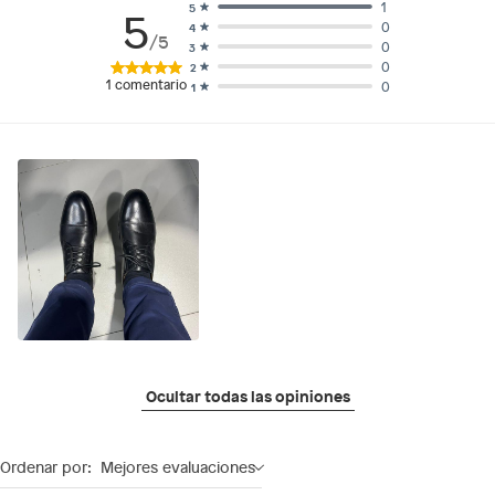
1
5
5
0
4
/5
0
3
0
2
1
comentario
0
1
Ocultar todas las opiniones
Ordenar por:
Mejores evaluaciones