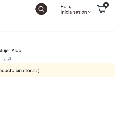
0
Hola
,
Inicia sesión
Mujer Aldo
5 (2)
oducto sin stock :(