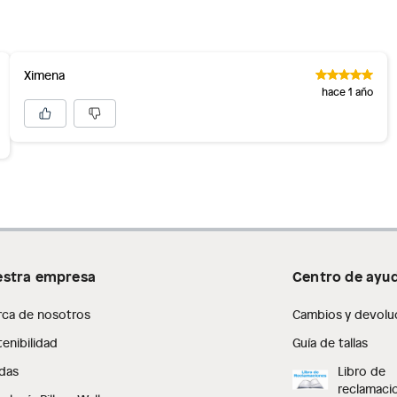
inión
Ximena
os, suplementos alimenticios, vitaminas.
hace 1 año
as de baño con señales de uso, sin empaques, etiquetas o
stra empresa
Centro de ayu
rca de nosotros
Cambios y devolu
enibilidad
Guía de tallas
das
Libro de
reclamaci