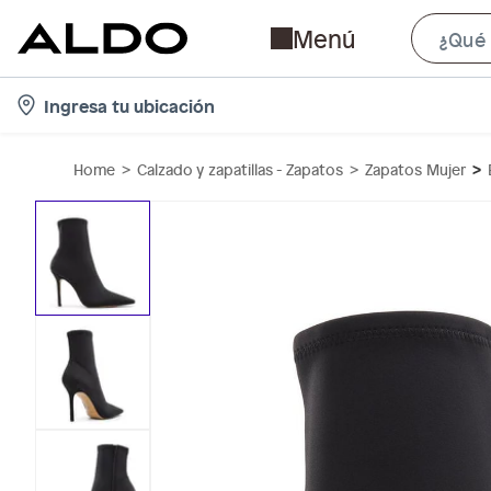
Menú
l
Ingresa tu ubicación
o
c
Home
Calzado y zapatillas - Zapatos
Zapatos Mujer
a
t
i
o
n
-
i
c
o
n