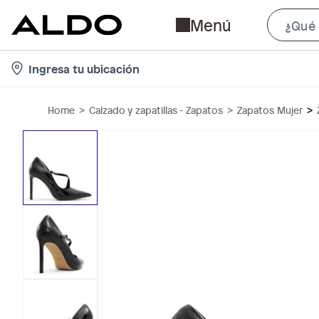
Menú
l
Ingresa tu ubicación
o
c
Home
Calzado y zapatillas - Zapatos
Zapatos Mujer
a
t
i
o
n
-
i
c
o
n