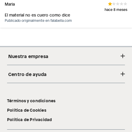
Maria
hace 8 meses
El material no es cuero como dice
Publicado originalmente en
falabella.com
Nuestra empresa
Centro de ayuda
Acerca de nosotros
Sostenibilidad
Cambios y devoluciones
Tiendas
Términos y condiciones
Libro de reclamaciones
Tecnología Pillow Walk
Política de Cookies
Política de Privacidad