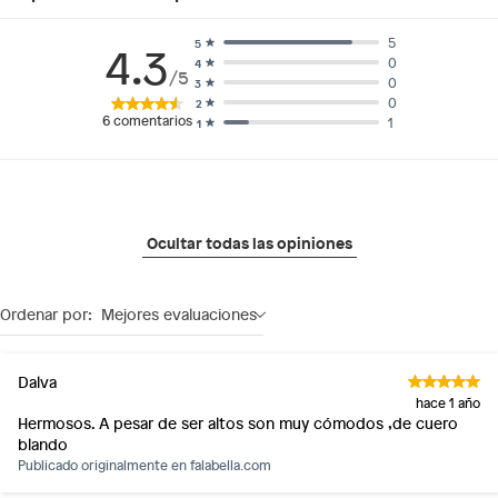
5
5
4.3
0
4
/5
0
3
0
2
6
comentarios
1
1
Ocultar todas las opiniones
Ordenar por:
Mejores evaluaciones
Dalva
hace 1 año
Hermosos. A pesar de ser altos son muy cómodos ,de cuero
blando
Publicado originalmente en
falabella.com