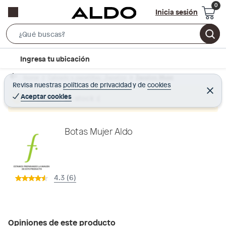
Inicia sesión
S
e
l
Ingresa tu ubicación
a
o
r
Home
Calzado y zapatillas - Zapatos
Zapatos Mujer
c
Revisa nuestras
políticas de privacidad
y
de
cookies
c
C
a
e
Aceptar cookies
Producto sin stock :(
h
r
t
r
B
a
i
r
a
o
Botas Mujer Aldo
r
n
-
i
4.3 (6)
c
o
n
Opiniones de este producto