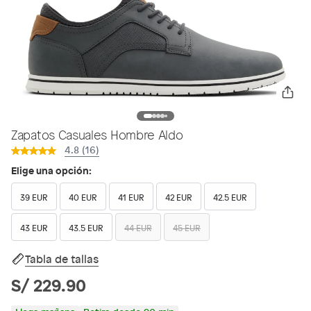
Zapatos Casuales Hombre Aldo
4.8 (16)
Elige una opción:
39 EUR
40 EUR
41 EUR
42 EUR
42.5 EUR
43 EUR
43.5 EUR
44 EUR
45 EUR
Tabla de tallas
S/ 229.90