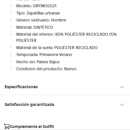
Modelo: DRYMOS021
Tipo: Zapatillas urbanas
Género vestuario: Hombre
Material: SINTÉTICO
Material del interior: 85% POLIÉSTER RECICLADO 15%
POLIÉSTER
Material de la suela: POLIÉSTER RECICLADO
Temporada: Primavera-Verano
Hecho en: Países Bajos
Condicion del producto: Nuevo
Especificaciones
Hecho en
Países Bajos
Satisfacción garantizada
30 días desde que los recibes
La mayoría de los productos tienen
para hacer una devolución.
Género
Hombre
Complementa el Outfit
Sin embargo, tenemos categorías que cuentan con plazos