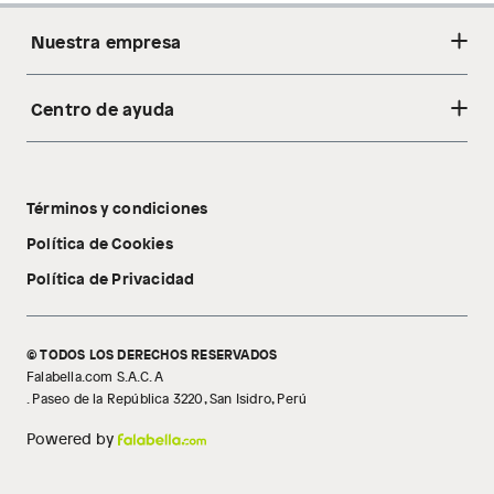
Nuestra empresa
Centro de ayuda
Acerca de nosotros
Sostenibilidad
Cambios y devoluciones
Tiendas
Términos y condiciones
Libro de reclamaciones
Tecnología Pillow Walk
Política de Cookies
Política de Privacidad
© TODOS LOS DERECHOS RESERVADOS
Falabella.com S.A.C. A
. Paseo de la República 3220, San Isidro, Perú
Powered by