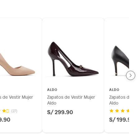
ALDO
ALDO
 de Vestir Mujer
Zapatos de Vestir Mujer
Zapatos de Ves
Aldo
Aldo
S/ 299.90
(27)
(2
9.90
S/ 199.90