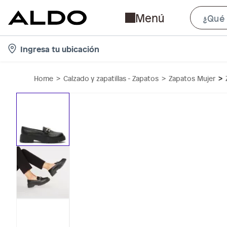
Menú
l
Ingresa tu ubicación
o
c
Home
Calzado y zapatillas - Zapatos
Zapatos Mujer
a
t
i
o
n
-
i
c
o
n