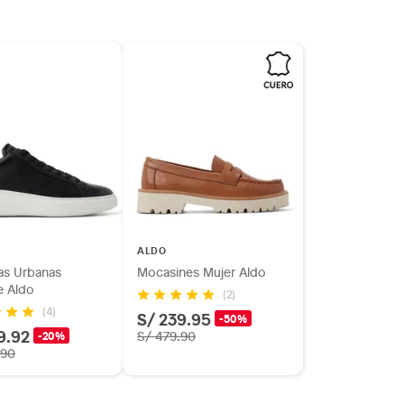
ALDO
las Urbanas
Mocasines Mujer Aldo
 Aldo
(2)
(4)
S/ 239.95
-50%
9.92
-20%
S/ 479.90
.90