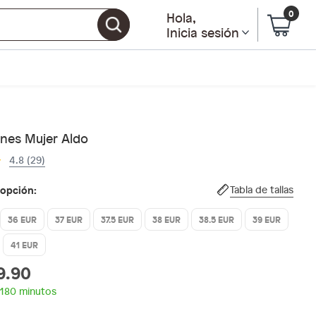
0
Hola
,
Inicia sesión
nes Mujer Aldo
4.8 (29)
 opción:
Tabla de tallas
36 EUR
37 EUR
37.5 EUR
38 EUR
38.5 EUR
39 EUR
41 EUR
9.90
 180 minutos