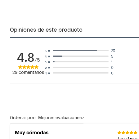
Opiniones de este producto
4.8
23
5
5
4
/5
1
3
0
2
29
comentarios
0
1
Ordenar por:
Mejores evaluaciones
Muy cómodas
hace 1 mes