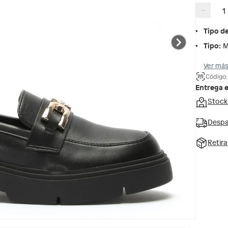
−
Tipo d
Tipo
:
M
Ver más
Código:
Entrega 
Stock
Despa
Retir