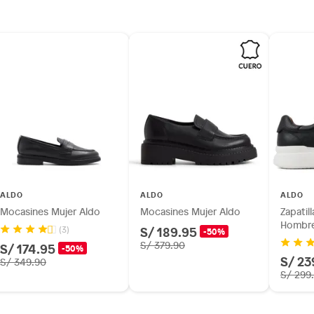
inión
os, suplementos alimenticios, vitaminas.
as de baño con señales de uso, sin empaques, etiquetas o
ALDO
ALDO
ALDO
Mocasines Mujer Aldo
Mocasines Mujer Aldo
Zapatil
Hombre
S/ 189.95
(3)
-50%
S/ 379.90
S/ 174.95
-50%
S/ 23
S/ 349.90
S/ 299