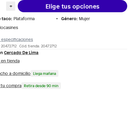
Elige tus opciones
+
e taco
:
Género
:
Plataforma
Mujer
ocasines
 especificaciones
 20472712
Cód. tienda: 20472712
en
Cercado De Lima
 en tienda
cho a domicilio
Llega mañana
a tu compra
Retira desde 90 min