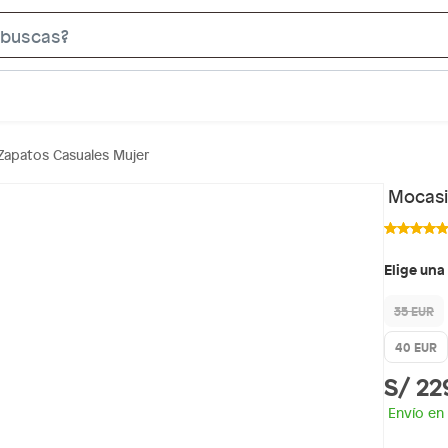
S
e
a
r
c
Zapatos Casuales Mujer
h
B
Mocasi
a
r
Elige una
35 EUR
40 EUR
S/ 22
Envío en