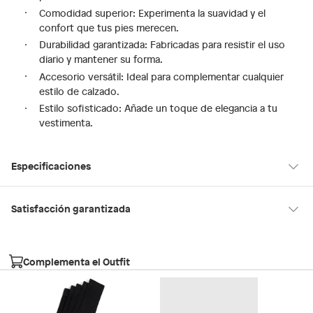
Comodidad superior: Experimenta la suavidad y el
confort que tus pies merecen.
Durabilidad garantizada: Fabricadas para resistir el uso
diario y mantener su forma.
Accesorio versátil: Ideal para complementar cualquier
estilo de calzado.
Estilo sofisticado: Añade un toque de elegancia a tu
vestimenta.
Especificaciones
Modelo
Aldo
Satisfacción garantizada
30 días desde que los recibes
La mayoría de los productos tienen
para hacer una devolución.
Complementa el Outfit
Sin embargo, tenemos categorías que cuentan con plazos
diferentes, otras con restricciones y algunas que no se pueden
devolver ni cambiar. Conoce cuáles son: