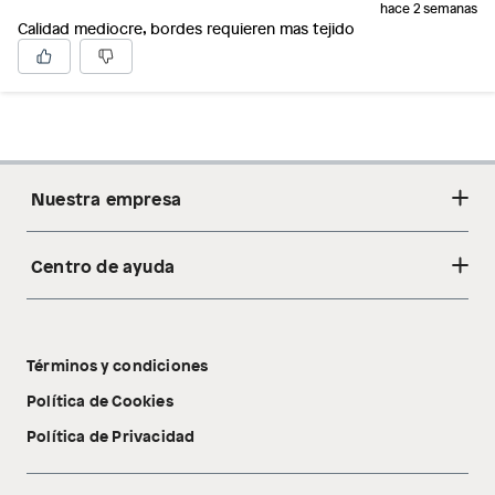
hace 2 semanas
Calidad mediocre, bordes requieren mas tejido
Nuestra empresa
Centro de ayuda
Acerca de nosotros
Sostenibilidad
Cambios y devoluciones
Tiendas
Términos y condiciones
Libro de reclamaciones
Tecnología Pillow Walk
Política de Cookies
Política de Privacidad