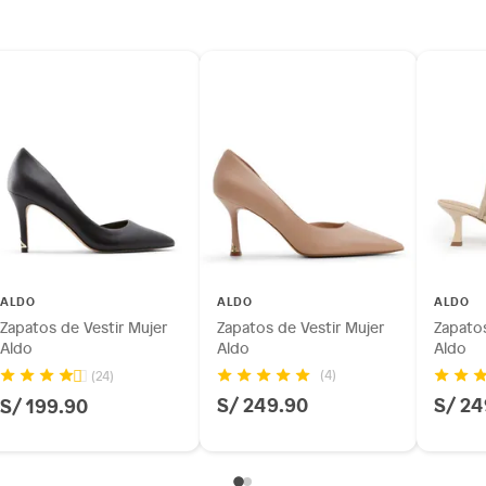
inión
 de vestir
os, suplementos alimenticios, vitaminas.
as de baño con señales de uso, sin empaques, etiquetas o
ALDO
ALDO
ALDO
Zapatos de Vestir Mujer
Zapatos de Vestir Mujer
Zapatos
Aldo
Aldo
Aldo
(4)
(24)
S/ 249.90
S/ 24
S/ 199.90