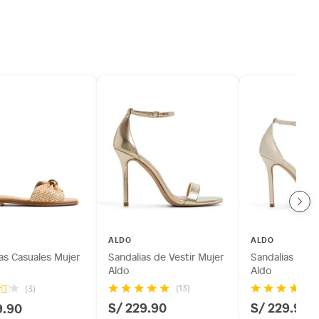
ALDO
ALDO
as Casuales Mujer
Sandalias de Vestir Mujer
Sandalias de V
Aldo
Aldo
(13)
(3)
S/ 229.90
S/ 229.90
9.90