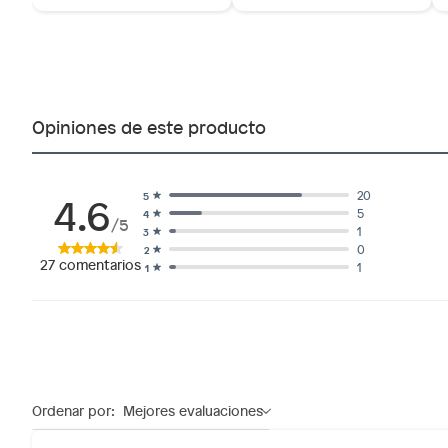
Opiniones de este producto
4.6
20
5
5
4
/5
1
3
0
2
27
comentarios
1
1
Ordenar por:
Mejores evaluaciones