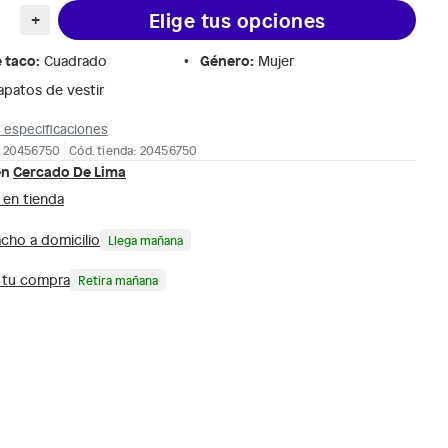
Elige tus opciones
+
e taco
:
Género
:
Cuadrado
Mujer
apatos de vestir
 especificaciones
: 20456750
Cód. tienda: 20456750
en
Cercado De Lima
 en tienda
cho a domicilio
Llega mañana
a tu compra
Retira mañana