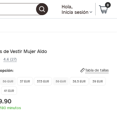
0
Hola
,
Inicia sesión
 de Vestir Mujer Aldo
4.6 (27)
 opción:
Tabla de tallas
36 EUR
37 EUR
37.5 EUR
38 EUR
38.5 EUR
39 EUR
41 EUR
9.90
 180 minutos