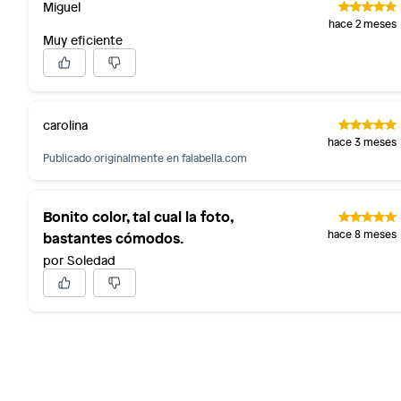
Miguel
hace 2 meses
Muy eficiente
carolina
hace 3 meses
Publicado originalmente en
falabella.com
Bonito color, tal cual la foto,
bastantes cómodos.
hace 8 meses
por Soledad
Ficha del producto:
Modelo: GAVEDESSI270
Marca: ALDO
Tipo: Zapatos de vestir