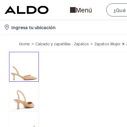
Menú
l
Ingresa tu ubicación
o
c
Home
Calzado y zapatillas - Zapatos
Zapatos Mujer
a
t
i
o
n
-
i
c
o
n