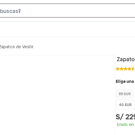
S
e
a
r
c
Zapatos de Vestir
h
B
Zapatos
a
r
Elige una
35 EUR
40 EUR
S/ 22
Envío en