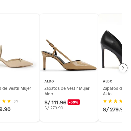
ALDO
ALDO
 de Vestir Mujer
Zapatos de Vestir Mujer
Zapatos de Ves
Aldo
Aldo
S/ 111.96
(2)
(2
-60%
9.90
S/ 279.90
S/ 279.90