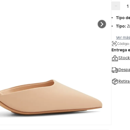
−
Tipo d
Tipo
:
Z
Ver más
Código
Entrega 
Stock
Despa
Retir