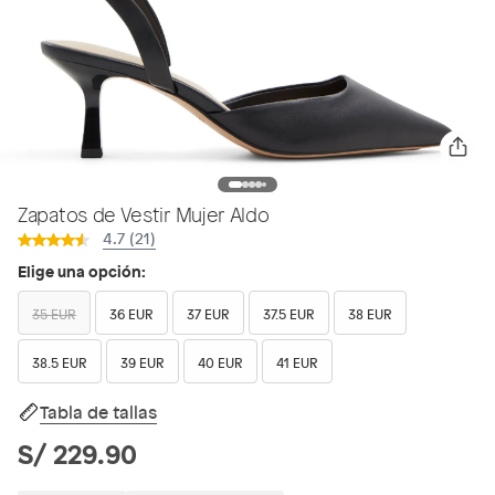
Zapatos de Vestir Mujer Aldo
4.7 (21)
Elige una opción:
35 EUR
36 EUR
37 EUR
37.5 EUR
38 EUR
38.5 EUR
39 EUR
40 EUR
41 EUR
Tabla de tallas
S/ 229.90