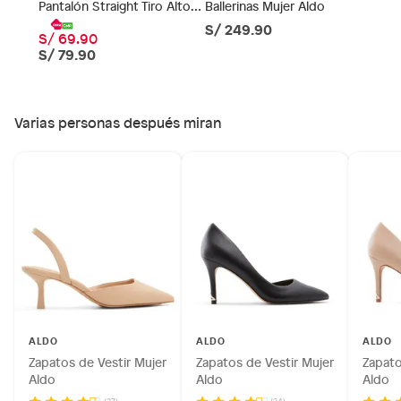
Pantalón Straight Tiro Alto
Ballerinas Mujer Aldo
Productos comprados en Outlet Atocongo.
Mujer Sybilla
S/ 249.90
Productos perecibles como alimentos, bebidas,
S/ 69.90
medicamentos, suplementos alimenticios, vitaminas.
S/ 79.90
Productos digitales (descarga inmediata).
Por motivos de salubridad, la ropa interior inferior y ropas de
baño con señales de uso, sin empaques, etiquetas o sellos.
Varias personas después miran
Alimentos, bebidas, fórmulas y leches para bebés.
Productos hechos a medida.
Pinturas de color a pedido.
Plantas.
Productos que hayan sido previamente instalados.
Baterías de auto.
Motocicletas y bicicletas motorizadas.
Licores y cigarros electrónicos.
ALDO
ALDO
ALDO
Zapatos de Vestir Mujer
Zapatos de Vestir Mujer
Zapato
Aldo
Aldo
Aldo