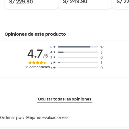
S/ 249.90
S/ 2
S/ 229.90
Material de la suela: POLIURETANO ACUÁTICO
Material del interior: POLIURETANO ACUÁTICO
Temporada: Primavera-Verano
Hecho en: Suiza
Condicion del producto: Nuevo
Opiniones de este producto
17
5
4.7
3
4
/5
0
3
1
2
21
comentarios
0
1
Ocultar todas las opiniones
Ordenar por:
Mejores evaluaciones