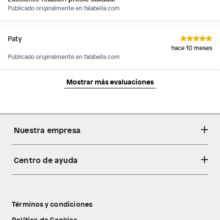
Publicado originalmente en
falabella.com
Paty
hace 10 meses
Publicado originalmente en
falabella.com
Mostrar más evaluaciones
Nuestra empresa
Centro de ayuda
Acerca de nosotros
Sostenibilidad
Cambios y devoluciones
Tiendas
Términos y condiciones
Libro de reclamaciones
Tecnología Pillow Walk
Política de Cookies