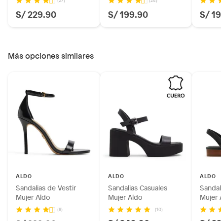
(27)
(24)
S/ 229.90
S/ 199.90
S/ 1
Más opciones similares
Ficha del producto:
Modelo: GAVEDESSI001
Marca: ALDO
ALDO
ALDO
ALDO
Tipo: Zapatos de vestir
Sandalias de Vestir
Sandalias Casuales
Sandal
Mujer Aldo
Mujer Aldo
Mujer 
Género vestuario: Mujer
Material: SINTÉTICO
(10)
(8)