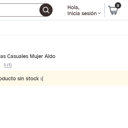
0
Hola
,
Inicia sesión
ias Casuales Mujer Aldo
5 (1)
oducto sin stock :(