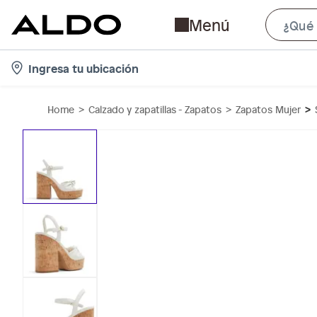
Menú
l
Ingresa tu ubicación
o
c
Home
Calzado y zapatillas - Zapatos
Zapatos Mujer
a
t
i
o
n
-
i
c
o
n