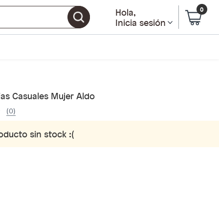
0
Hola
,
Inicia sesión
ias Casuales Mujer Aldo
(0)
oducto sin stock :(