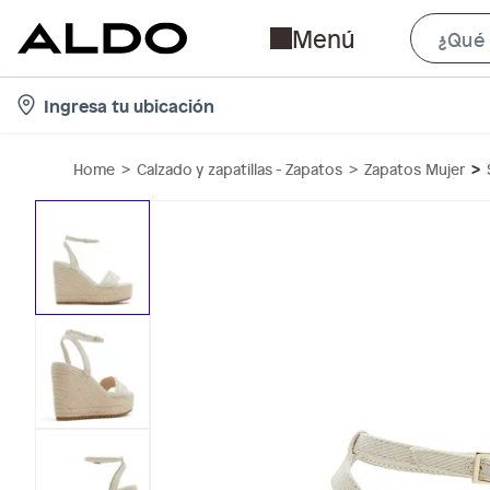
Menú
l
Ingresa tu ubicación
o
c
Home
Calzado y zapatillas - Zapatos
Zapatos Mujer
a
t
i
o
n
-
i
c
o
n