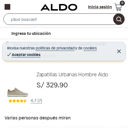
Inicia sesión
S
e
l
Ingresa tu ubicación
a
o
r
Home
Calzado y zapatillas - Zapatillas
Zapatillas Hombre
c
Revisa nuestras
políticas de privacidad
y
de
cookies
c
C
a
e
Aceptar cookies
Producto sin stock :(
h
r
t
r
B
a
i
r
a
o
Zapatillas Urbanas Hombre Aldo
r
n
S/ 329.90
-
i
4.7 (7)
c
o
n
Varias personas después miran