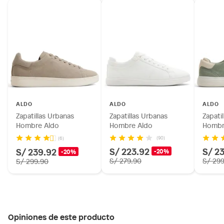
ALDO
ALDO
ALDO
Zapatillas Urbanas
Zapatillas Urbanas
Zapati
Hombre Aldo
Hombre Aldo
Hombr
(90)
(6)
S/ 223.92
S/ 2
S/ 239.92
-20%
-20%
S/ 279.90
S/ 29
S/ 299.90
Opiniones de este producto