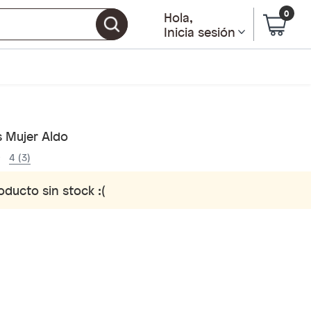
0
Hola
,
Inicia sesión
s Mujer Aldo
4 (3)
oducto sin stock :(