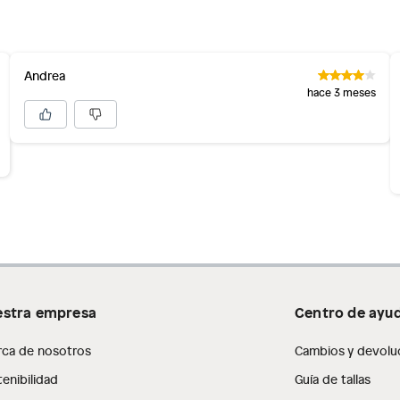
inión
s
Andrea
os, suplementos alimenticios, vitaminas.
hace 3 meses
as de baño con señales de uso, sin empaques, etiquetas o
stra empresa
Centro de ayu
rca de nosotros
Cambios y devolu
enibilidad
Guía de tallas