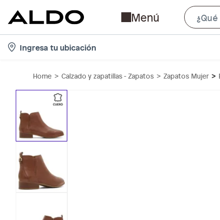
Menú
l
Ingresa tu ubicación
o
c
Home
Calzado y zapatillas - Zapatos
Zapatos Mujer
a
t
i
o
n
-
i
c
o
n