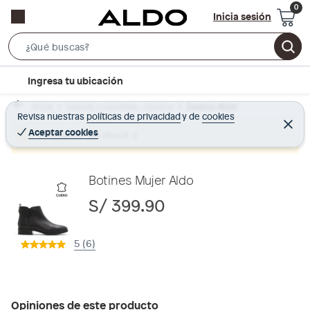
Inicia sesión
S
e
l
Ingresa tu ubicación
a
o
r
Home
Calzado y zapatillas - Zapatos
Zapatos Mujer
c
Revisa nuestras
políticas de privacidad
y
de
cookies
c
C
a
e
Aceptar cookies
Producto sin stock :(
h
r
t
r
B
a
i
r
a
o
Botines Mujer Aldo
r
n
S/ 399.90
-
i
5 (6)
c
o
n
Opiniones de este producto