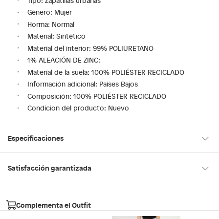
Tipo: Zapatillas urbanas
Género: Mujer
Horma: Normal
Material: Sintético
Material del interior: 99% POLIURETANO
1% ALEACIÓN DE ZINC:
Material de la suela: 100% POLIÉSTER RECICLADO
Información adicional: Países Bajos
Composición: 100% POLIÉSTER RECICLADO
Condicion del producto: Nuevo
Especificaciones
Tipo de ajuste
Cordones
Satisfacción garantizada
30 días desde que los recibes
La mayoría de los productos tienen
para hacer una devolución.
Modelo
REIA110
Complementa el Outfit
Sin embargo, tenemos categorías que cuentan con plazos