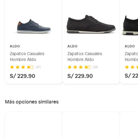
Pinturas de color a pedido.
Plantas.
Productos que hayan sido previamente instalados.
Baterías de auto.
Motocicletas y bicicletas motorizadas.
Licores y cigarros electrónicos.
ALDO
ALDO
ALDO
Zapatos Casuales
Zapatos Casuales
Zapato
Hombre Aldo
Hombre Aldo
Hombr
(27)
(25)
S/ 2
S/ 229.90
S/ 229.90
Más opciones similares