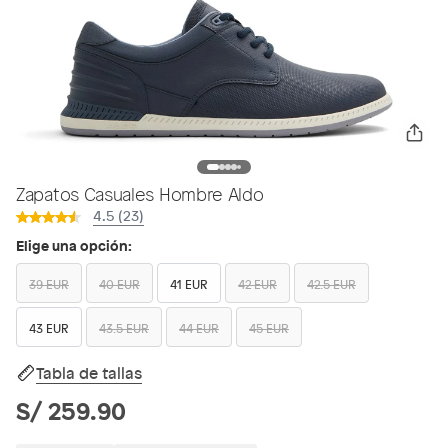
Zapatos Casuales Hombre Aldo
4.5 (23)
Elige una opción:
39 EUR
40 EUR
41 EUR
42 EUR
42.5 EUR
43 EUR
43.5 EUR
44 EUR
45 EUR
Tabla de tallas
S/ 259.90