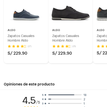
ALDO
ALDO
ALDO
Zapatos Casuales
Zapatos Casuales
Zapato
Hombre Aldo
Hombre Aldo
Hombr
(27)
(25)
S/ 2
S/ 229.90
S/ 229.90
Opiniones de este producto
18
5
4.5
2
4
/5
1
3