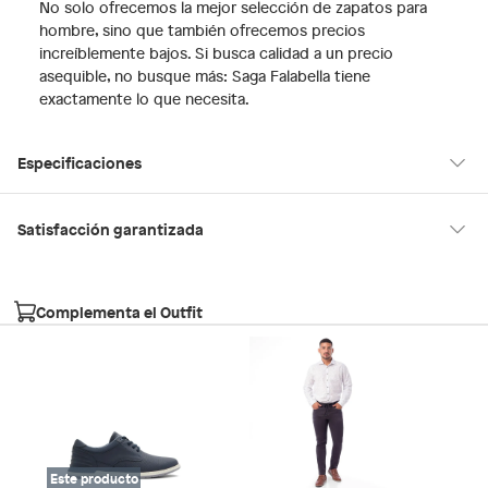
No solo ofrecemos la mejor selección de zapatos para
hombre, sino que también ofrecemos precios
increíblemente bajos. Si busca calidad a un precio
asequible, no busque más: Saga Falabella tiene
exactamente lo que necesita.
Especificaciones
Género
Hombre
Satisfacción garantizada
30 días desde que los recibes
La mayoría de los productos tienen
para hacer una devolución.
Horma
Normal
Complementa el Outfit
Sin embargo, tenemos categorías que cuentan con plazos
diferentes, otras con restricciones y algunas que no se pueden
Material
Sintético
devolver ni cambiar. Conoce cuáles son:
Falabella, Tottus y otros vendedores
Productos vendidos por
tienen:
Tipo
Zapatos casuales
48 horas: cemento, mezclas de hormigón, morteros, yeso y
Este producto
otros productos para asfalto, hormigón, albañilería.