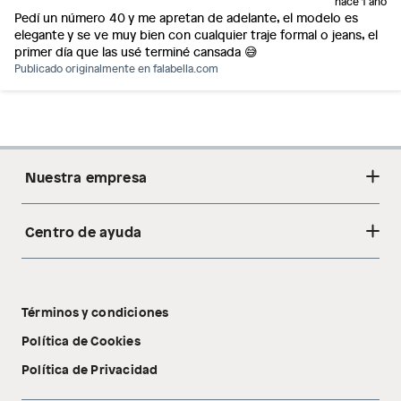
hace 1 año
Pedí un número 40 y me apretan de adelante, el modelo es
elegante y se ve muy bien con cualquier traje formal o jeans, el
primer día que las usé terminé cansada 😅
Publicado originalmente en
falabella.com
Nuestra empresa
Centro de ayuda
Acerca de nosotros
Sostenibilidad
Cambios y devoluciones
Tiendas
Términos y condiciones
Libro de reclamaciones
Tecnología Pillow Walk
Política de Cookies
Política de Privacidad