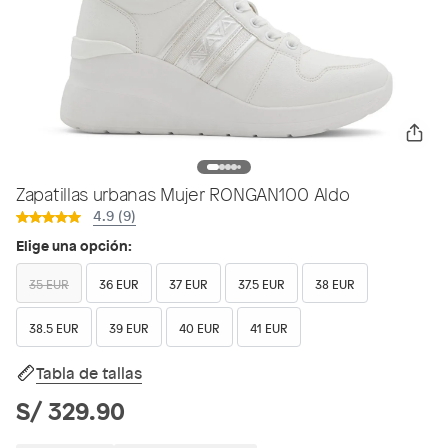
Zapatillas urbanas Mujer RONGAN100 Aldo
4.9 (9)
Elige una opción:
35 EUR
36 EUR
37 EUR
37.5 EUR
38 EUR
38.5 EUR
39 EUR
40 EUR
41 EUR
Tabla de tallas
S/ 329.90